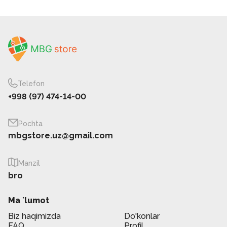
Telefon
+998 (97) 474-14-00
Pochta
mbgstore.uz@gmail.com
Manzil
bro
Ma `lumot
Biz haqimizda
Do'konlar
FAQ
Profil