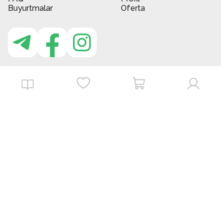
Buyurtmalar
Oferta
MBG do'kon ilovasi
Download on the
Get it on
App Store
Google Play
©
2026
. MBGstore -
Barcha huquqlar himoyalangan.
Powered by : ZERODEV LLC