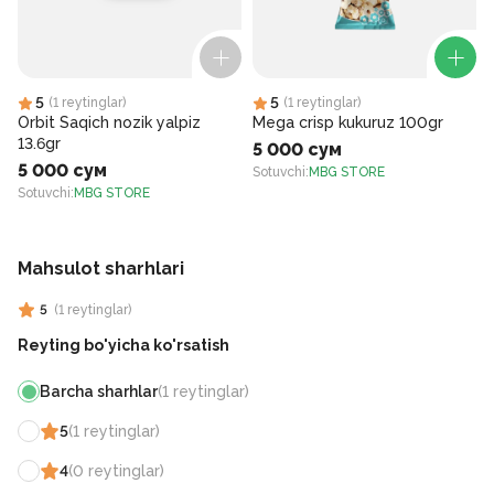
5
5
(
1
reytinglar
)
(
1
reytinglar
)
Orbit Saqich nozik yalpiz
Mega crisp kukuruz 100gr
13.6gr
5 000 сум
5 000 сум
Sotuvchi
:
MBG STORE
Sotuvchi
:
MBG STORE
S
Mahsulot sharhlari
5
(
1
reytinglar
)
Reyting bo'yicha ko'rsatish
Barcha sharhlar
(
1
reytinglar
)
5
(
1
reytinglar
)
4
(
0
reytinglar
)