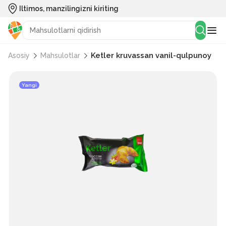
Iltimos, manzilingizni kiriting
Ketler kruvassan vanil-qulpunoy
Asosiy
Mahsulotlar
Yangi