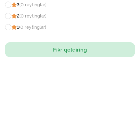
3
(
0
reytinglar
)
2
(
0
reytinglar
)
1
(
0
reytinglar
)
Fikr qoldiring