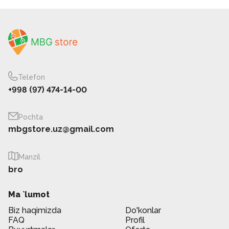
Telefon
+998 (97) 474-14-00
Pochta
mbgstore.uz@gmail.com
Manzil
bro
Ma `lumot
Biz haqimizda
Do'konlar
FAQ
Profil