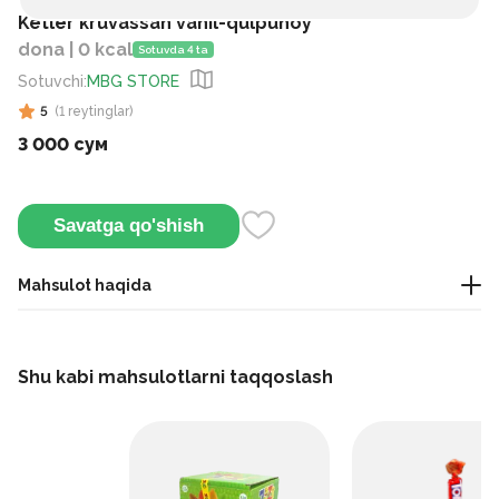
Ketler kruvassan vanil-qulpunoy
dona | 0 kcal
Sotuvda 4 ta
Sotuvchi
:
MBG STORE
5
(
1
reytinglar
)
3 000 сум
Savatga qo'shish
Mahsulot haqida
Bu yengil va mazali gazak bo‘lib, qarsildoq krakerlar va
ichidagi vanil hamda qulupnay kremi uyg‘unligidan tashkil
Shu kabi mahsulotlarni taqqoslash
topgan.