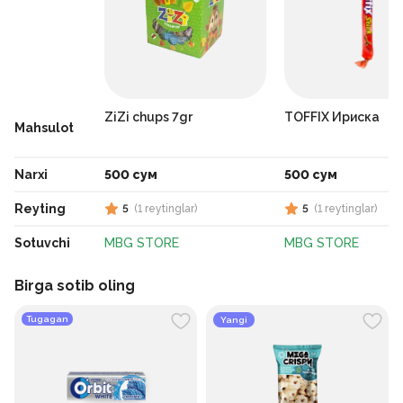
ZiZi chups 7gr
TOFFIX Ириска
Mahsulot
Narxi
500 сум
500 сум
Reyting
5
(
1
reytinglar
)
5
(
1
reytinglar
)
Sotuvchi
MBG STORE
MBG STORE
Birga sotib oling
Tugagan
Yangi