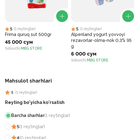
5
5
(
1
reytinglar
)
(
1
reytinglar
)
Frima quruq sut 500gr
Alpenland yogurt yovvoyi
rezavorlar-olma-nok 0,3% 95
45 000 сум
g
Sotuvchi
:
MBG STORE
6 000 сум
S
Sotuvchi
:
MBG STORE
Mahsulot sharhlari
5
(
1
reytinglar
)
Reyting bo'yicha ko'rsatish
Barcha sharhlar
(
1
reytinglar
)
5
(
1
reytinglar
)
4
(
0
reytinglar
)