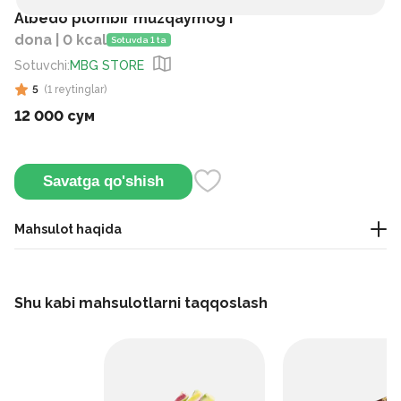
Albedo plombir muzqaymog`i
dona | 0 kcal
Sotuvda 1 ta
Sotuvchi
:
MBG STORE
5
(
1
reytinglar
)
12 000 сум
Savatga qo'shish
Mahsulot haqida
Muzqaymoq
Shu kabi mahsulotlarni taqqoslash