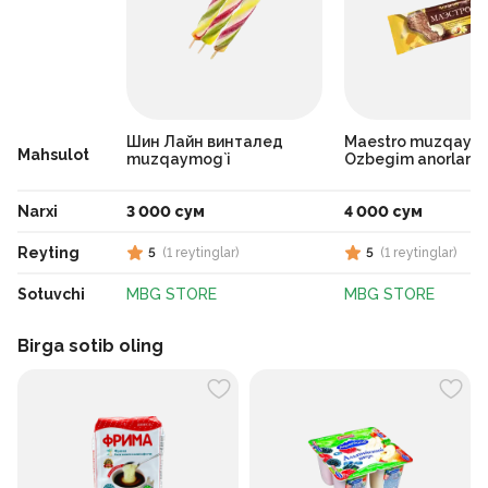
Шин Лайн винталед
Maestro muzqaym
Mahsulot
muzqaymog`i
Ozbegim anorlari
Narxi
3 000 сум
4 000 сум
Reyting
5
(
1
reytinglar
)
5
(
1
reytinglar
)
Sotuvchi
MBG STORE
MBG STORE
Birga sotib oling