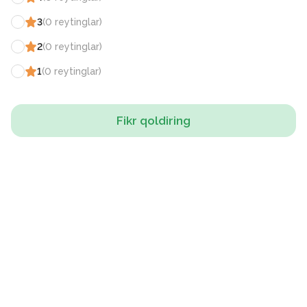
3
(
0
reytinglar
)
2
(
0
reytinglar
)
1
(
0
reytinglar
)
Fikr qoldiring