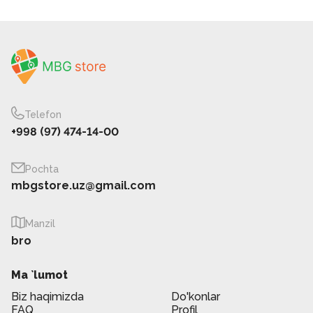
Telefon
+998 (97) 474-14-00
Pochta
mbgstore.uz@gmail.com
Manzil
bro
Ma `lumot
Biz haqimizda
Do'konlar
FAQ
Profil