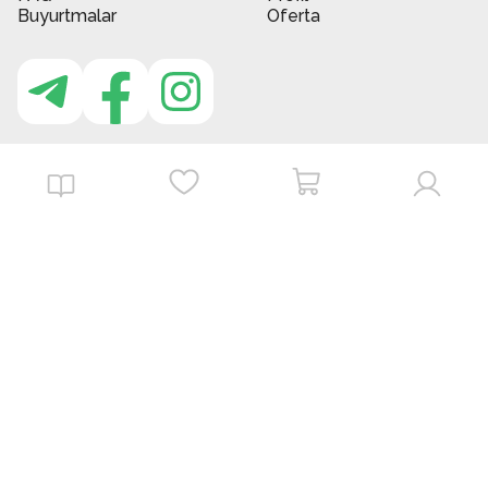
Buyurtmalar
Oferta
MBG do'kon ilovasi
Download on the
Get it on
App Store
Google Play
©
2026
. MBGstore -
Barcha huquqlar himoyalangan.
Powered by : ZERODEV LLC