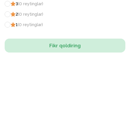
3
(
0
reytinglar
)
2
(
0
reytinglar
)
1
(
0
reytinglar
)
Fikr qoldiring