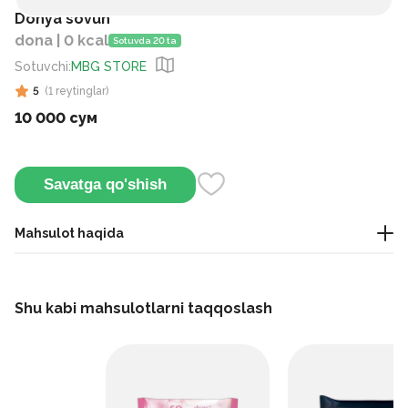
Donya sovun
dona | 0 kcal
Sotuvda 20 ta
Sotuvchi
:
MBG STORE
5
(
1
reytinglar
)
10 000 сум
Savatga qo'shish
Mahsulot haqida
Bu kiyim-kechak, mato va uy-ro‘zg‘or tozalash uchun
mo‘ljallangan xo‘jalik sovuni hisoblanadi.
Shu kabi mahsulotlarni taqqoslash