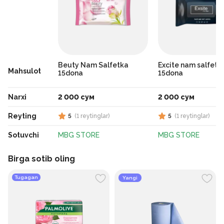
Beuty Nam Salfetka
Excite nam salfetka
Mahsulot
15dona
15dona
Narxi
2 000 сум
2 000 сум
Reyting
5
(
1
reytinglar
)
5
(
1
reytinglar
)
Sotuvchi
MBG STORE
MBG STORE
Birga sotib oling
Tugagan
Yangi