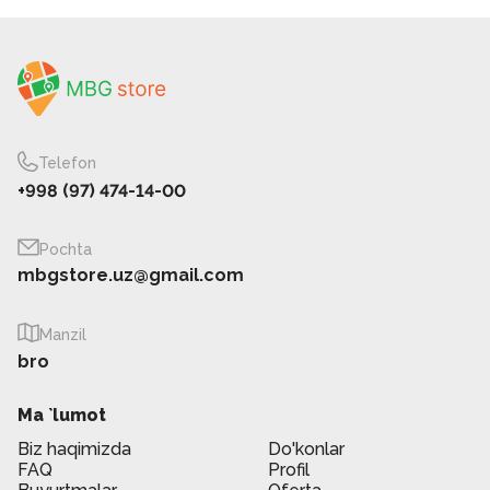
Telefon
+998 (97) 474-14-00
Pochta
mbgstore.uz@gmail.com
Manzil
bro
Ma `lumot
Biz haqimizda
Do'konlar
FAQ
Profil