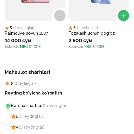
5
5
(
1
reytinglar
)
(
1
reytinglar
)
Palmolive sovun 150г
Tozalash uchun qog‘oz
14 000 сум
2 500 сум
Sotuvchi
:
MBG STORE
Sotuvchi
:
MBG STORE
S
Mahsulot sharhlari
5
(
1
reytinglar
)
Reyting bo'yicha ko'rsatish
Barcha sharhlar
(
1
reytinglar
)
5
(
1
reytinglar
)
4
(
0
reytinglar
)