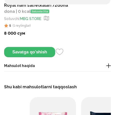
Royal nam salfetkalari 72dona
dona | 0 kcal
Sotuvda 3 ta
Sotuvchi
:
MBG STORE
5
(
1
reytinglar
)
8 000 сум
Savatga qo'shish
Mahsulot haqida
Kundalik gigiyena va tez tozalash uchun mo‘ljallangan
universal nam salfetkalar.
Shu kabi mahsulotlarni taqqoslash