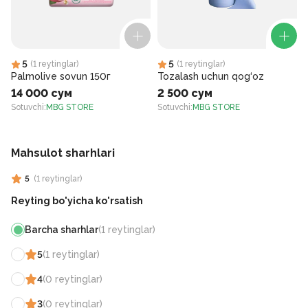
5
5
(
1
reytinglar
)
(
1
reytinglar
)
Palmolive sovun 150г
Tozalash uchun qog‘oz
14 000 сум
2 500 сум
Sotuvchi
:
MBG STORE
Sotuvchi
:
MBG STORE
S
Mahsulot sharhlari
5
(
1
reytinglar
)
Reyting bo'yicha ko'rsatish
Barcha sharhlar
(
1
reytinglar
)
5
(
1
reytinglar
)
4
(
0
reytinglar
)
3
(
0
reytinglar
)