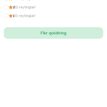
2
(
0
reytinglar
)
1
(
0
reytinglar
)
Fikr qoldiring