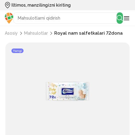
Iltimos, manzilingizni kiriting
Royal nam salfetkalari 72dona
Asosiy
Mahsulotlar
Yangi