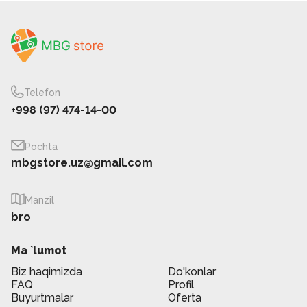
Telefon
+998 (97) 474-14-00
Pochta
mbgstore.uz@gmail.com
Manzil
bro
Ma `lumot
Biz haqimizda
Do'konlar
FAQ
Profil
Buyurtmalar
Oferta