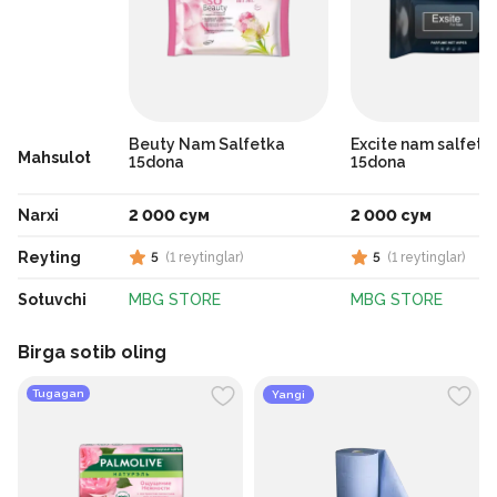
Beuty Nam Salfetka
Excite nam salfetka
Mahsulot
15dona
15dona
Narxi
2 000 сум
2 000 сум
Reyting
5
(
1
reytinglar
)
5
(
1
reytinglar
)
Sotuvchi
MBG STORE
MBG STORE
Birga sotib oling
Tugagan
Yangi