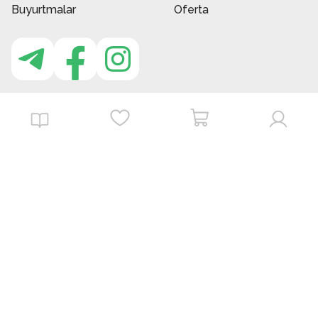
Buyurtmalar
Oferta
MBG do'kon ilovasi
Download on the
Get it on
App Store
Google Play
©
2026
. MBGstore -
Barcha huquqlar himoyalangan.
Powered by : ZERODEV LLC