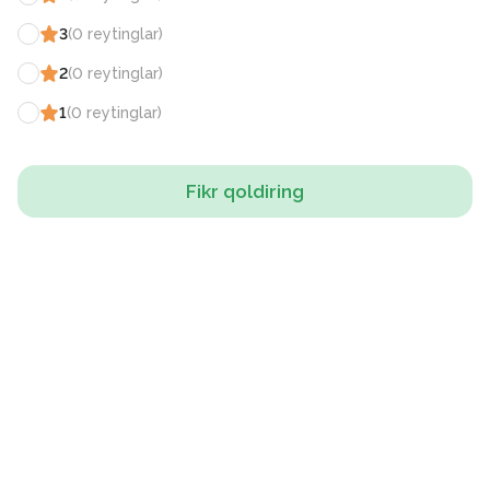
3
(
0
reytinglar
)
2
(
0
reytinglar
)
1
(
0
reytinglar
)
Fikr qoldiring