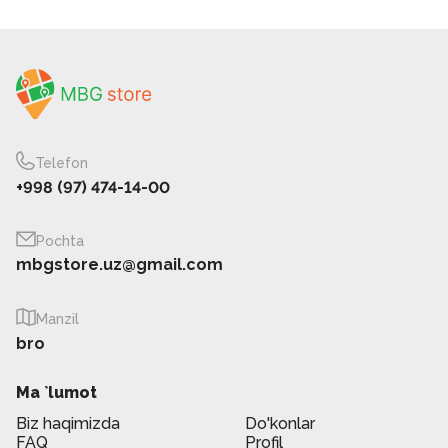
Telefon
+998 (97) 474-14-00
Pochta
mbgstore.uz@gmail.com
Manzil
bro
Ma `lumot
Biz haqimizda
Do'konlar
FAQ
Profil