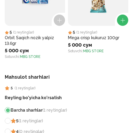
5
5
(
1
reytinglar
)
(
1
reytinglar
)
Orbit Saqich nozik yalpiz
Mega crisp kukuruz 100gr
13.6gr
5 000 сум
5 000 сум
Sotuvchi
:
MBG STORE
Sotuvchi
:
MBG STORE
S
Mahsulot sharhlari
5
(
1
reytinglar
)
Reyting bo'yicha ko'rsatish
Barcha sharhlar
(
1
reytinglar
)
5
(
1
reytinglar
)
4
(
0
reytinglar
)