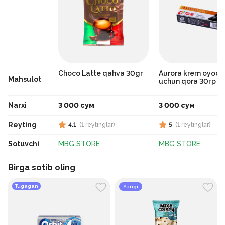
Сhoco Latte qahva 30gr
Aurora krem oyoq 
Mahsulot
uchun qora 30гр
Narxi
3 000 сум
3 000 сум
Reyting
4.1
(
1
reytinglar
)
5
(
1
reytinglar
)
Sotuvchi
MBG STORE
MBG STORE
Birga sotib oling
Tugagan
Yangi