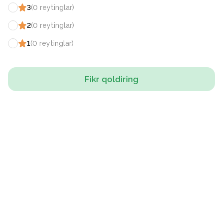
3
(
0
reytinglar
)
2
(
0
reytinglar
)
1
(
0
reytinglar
)
Fikr qoldiring