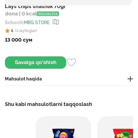
Lays chips shashlik 70gr
dona | 0 kcal
Sotuvda 3 ta
Sotuvchi
:
MBG STORE
5
(
1
reytinglar
)
13 000 сум
Savatga qo'shish
Mahsulot haqida
Ushbu chiplar piyoz, sarimsoq va ziravorlarni birlashtirgan
shashlikdan ilhomlangan lazzat bilan tayyorlanadi. Ular sayr
Shu kabi mahsulotlarni taqqoslash
qilish yoki sendvichlarga qo'shish uchun juda mos keladi.