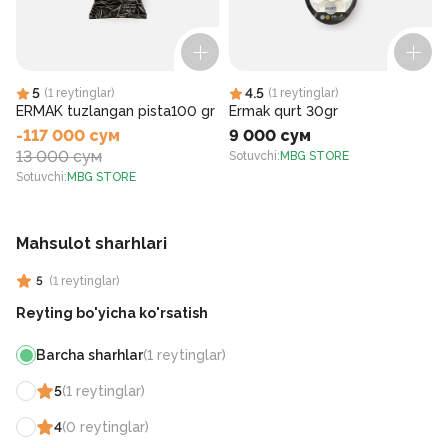
5
4.5
(
1
reytinglar
)
(
1
reytinglar
)
ERMAK tuzlangan pista100 gr
Ermak qurt 30gr
-117 000 сум
9 000 сум
13 000 сум
Sotuvchi
:
MBG STORE
S
Sotuvchi
:
MBG STORE
Mahsulot sharhlari
5
(
1
reytinglar
)
Reyting bo'yicha ko'rsatish
Barcha sharhlar
(
1
reytinglar
)
5
(
1
reytinglar
)
4
(
0
reytinglar
)