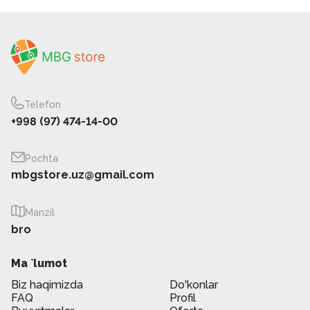
Telefon
+998 (97) 474-14-00
Pochta
mbgstore.uz@gmail.com
Manzil
bro
Ma `lumot
Biz haqimizda
Do'konlar
FAQ
Profil