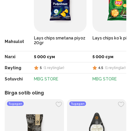
Lays chips smetana piyoz
Lays chips ko`k piy
Mahsulot
20gr
Narxi
5 000 сум
5 000 сум
Reyting
5
(
1
reytinglar
)
4.5
(
1
reytinglar
)
Sotuvchi
MBG STORE
MBG STORE
Birga sotib oling
Tugagan
Tugagan