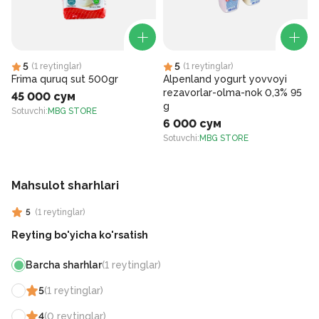
5
5
(
1
reytinglar
)
(
1
reytinglar
)
Frima quruq sut 500gr
Alpenland yogurt yovvoyi
rezavorlar-olma-nok 0,3% 95
45 000 сум
g
Sotuvchi
:
MBG STORE
6 000 сум
S
Sotuvchi
:
MBG STORE
Mahsulot sharhlari
5
(
1
reytinglar
)
Reyting bo'yicha ko'rsatish
Barcha sharhlar
(
1
reytinglar
)
5
(
1
reytinglar
)
4
(
0
reytinglar
)