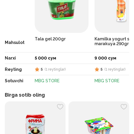
Tala gel 200gr
Kamilka yogurt sha
Mahsulot
marakuya 290gr
Narxi
5 000 сум
9 000 сум
Reyting
5
(
1
reytinglar
)
5
(
1
reytinglar
)
Sotuvchi
MBG STORE
MBG STORE
Birga sotib oling