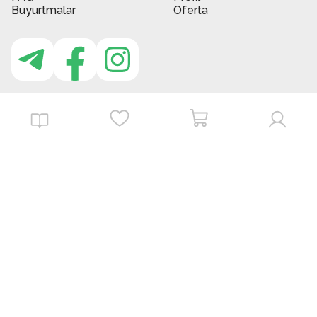
Buyurtmalar
Oferta
MBG do'kon ilovasi
Download on the
Get it on
App Store
Google Play
©
2026
. MBGstore -
Barcha huquqlar himoyalangan.
Powered by : ZERODEV LLC