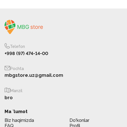
Telefon
+998 (97) 474-14-00
Pochta
mbgstore.uz@gmail.com
Manzil
bro
Ma `lumot
Biz haqimizda
Do'konlar
FAQ
Profil