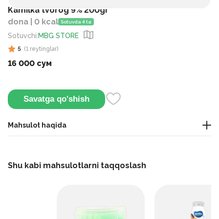
Kamilka tvorog 9% 200gr
dona | 0 kcal
Sotuvda 4 ta
Sotuvchi
:
MBG STORE
5
(
1
reytinglar
)
16 000 сум
Savatga qo'shish
Mahsulot haqida
Tabiiy tvorog mahsuloti. Yumshoq va biroz donador tuzilishga
ega, ta’mi nordonroq-sutli. 9% yog‘li bo‘lgani uchun o‘rtacha
Shu kabi mahsulotlarni taqqoslash
to‘yimli va parhezga ham mos.