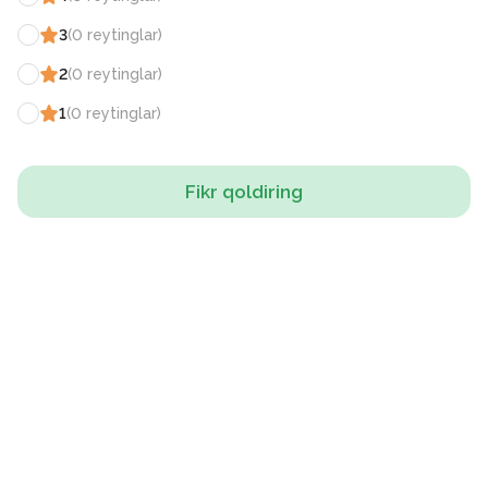
3
(
0
reytinglar
)
2
(
0
reytinglar
)
1
(
0
reytinglar
)
Fikr qoldiring