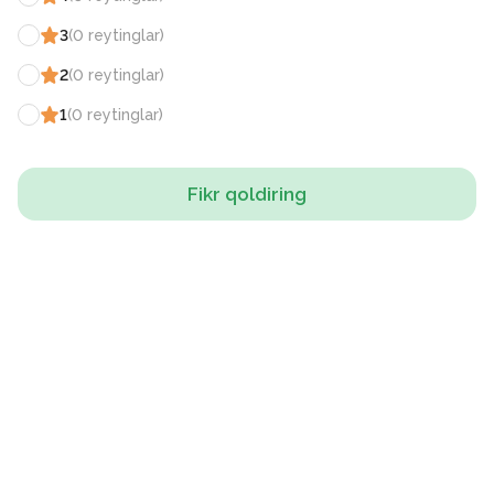
3
(
0
reytinglar
)
2
(
0
reytinglar
)
1
(
0
reytinglar
)
Fikr qoldiring