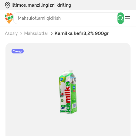
Iltimos, manzilingizni kiriting
Kamilka kefir3,2% 900gr
Asosiy
Mahsulotlar
Yangi