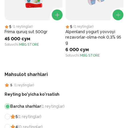
5
5
(
1
reytinglar
)
(
1
reytinglar
)
Frima quruq sut 500gr
Alpenland yogurt yovvoyi
rezavorlar-olma-nok 0,3% 95
45 000 сум
g
Sotuvchi
:
MBG STORE
6 000 сум
S
Sotuvchi
:
MBG STORE
Mahsulot sharhlari
5
(
1
reytinglar
)
Reyting bo'yicha ko'rsatish
Barcha sharhlar
(
1
reytinglar
)
5
(
1
reytinglar
)
4
(
0
reytinglar
)