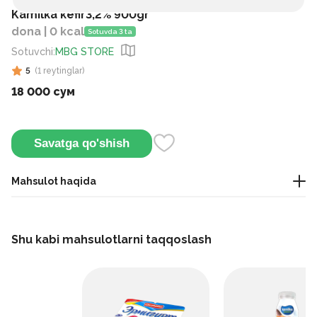
Kamilka kefir3,2% 900gr
dona | 0 kcal
Sotuvda 3 ta
Sotuvchi
:
MBG STORE
5
(
1
reytinglar
)
18 000 сум
Savatga qo'shish
Mahsulot haqida
Ushbu kefir yog'siz sut kukuni qo'shilgan standartlashtirilgan
sutdan tayyorlanadi. Uni sovutilgan holda ichish mumkin.
Shu kabi mahsulotlarni taqqoslash