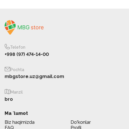
Telefon
+998 (97) 474-14-00
Pochta
mbgstore.uz@gmail.com
Manzil
bro
Ma `lumot
Biz haqimizda
Do'konlar
FAQ
Profil