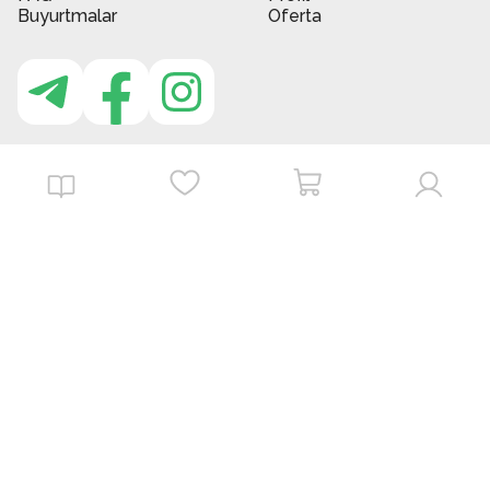
Buyurtmalar
Oferta
MBG do'kon ilovasi
Download on the
Get it on
App Store
Google Play
©
2026
. MBGstore -
Barcha huquqlar himoyalangan.
Powered by : ZERODEV LLC