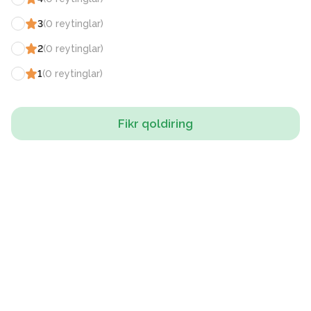
3
(
0
reytinglar
)
2
(
0
reytinglar
)
1
(
0
reytinglar
)
Fikr qoldiring