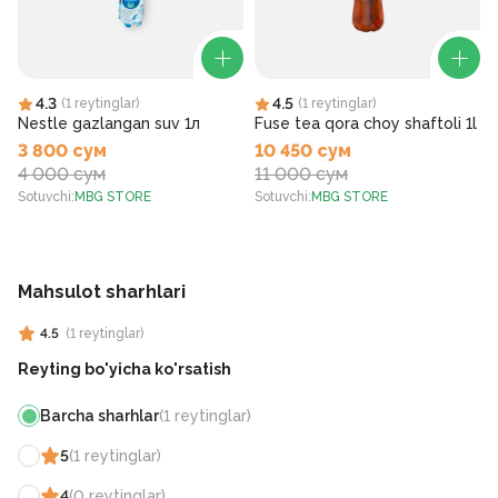
4.3
4.5
(
1
reytinglar
)
(
1
reytinglar
)
Nestle gazlangan suv 1л
Fuse tea qora choy shaftoli 1l
3 800 сум
10 450 сум
4 000 сум
11 000 сум
Sotuvchi
:
MBG STORE
Sotuvchi
:
MBG STORE
S
Mahsulot sharhlari
4.5
(
1
reytinglar
)
Reyting bo'yicha ko'rsatish
Barcha sharhlar
(
1
reytinglar
)
5
(
1
reytinglar
)
4
(
0
reytinglar
)