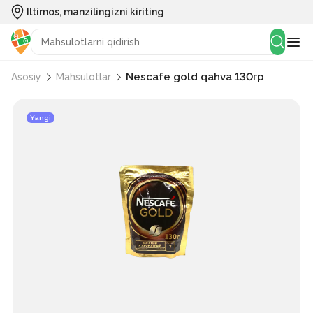
Iltimos, manzilingizni kiriting
Nescafe gold qahva 130гр
Asosiy
Mahsulotlar
Yangi