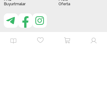
Buyurtmalar
Oferta
MBG do'kon ilovasi
Download on the
Get it on
App Store
Google Play
©
2026
. MBGstore -
Barcha huquqlar himoyalangan.
Powered by : ZERODEV LLC