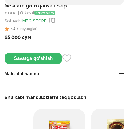
Nescafe gold qahva 130гр
dona | 0 kcal
Sotuvda 5 ta
Sotuvchi
:
MBG STORE
4.5
(
1
reytinglar
)
65 000 сум
Savatga qo'shish
Mahsulot haqida
Bu qahva yangilikni eslatuvchi boy hidga ega. Uni ertalab
pishirish yoki yo'lda olish oson.
Shu kabi mahsulotlarni taqqoslash