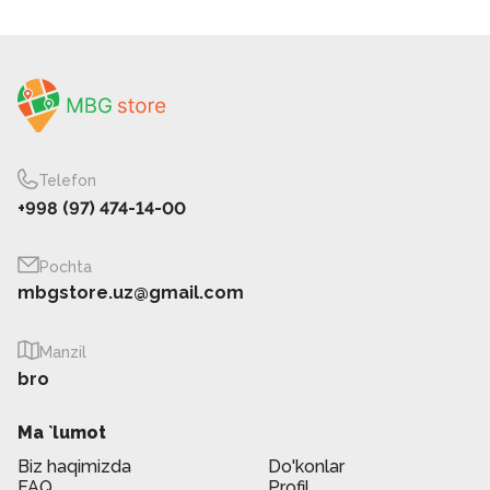
Telefon
+998 (97) 474-14-00
Pochta
mbgstore.uz@gmail.com
Manzil
bro
Ma `lumot
Biz haqimizda
Do'konlar
FAQ
Profil