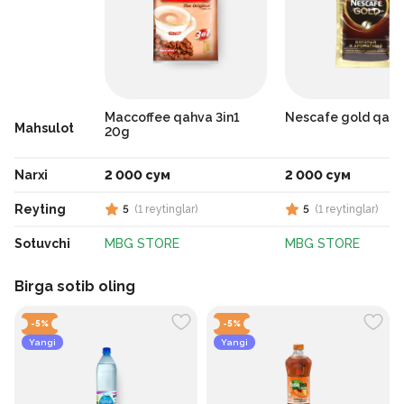
Maccoffee qahva 3in1
Nescafe gold qahv
Mahsulot
20g
Narxi
2 000 сум
2 000 сум
Reyting
5
(
1
reytinglar
)
5
(
1
reytinglar
)
Sotuvchi
MBG STORE
MBG STORE
Birga sotib oling
-
5
%
-
5
%
Yangi
Yangi