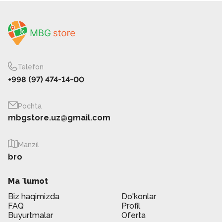
Telefon
+998 (97) 474-14-00
Pochta
mbgstore.uz@gmail.com
Manzil
bro
Ma `lumot
Biz haqimizda
Do'konlar
FAQ
Profil
Buyurtmalar
Oferta