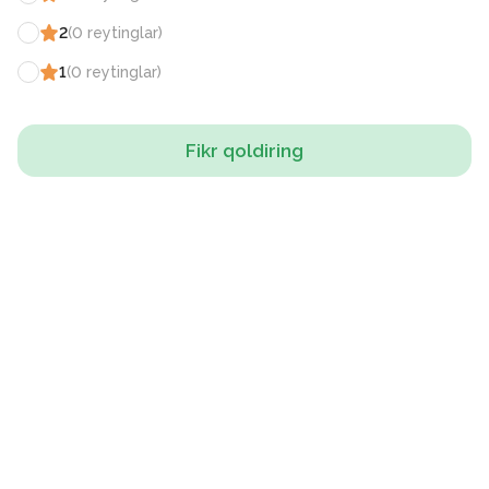
2
(
0
reytinglar
)
1
(
0
reytinglar
)
Fikr qoldiring