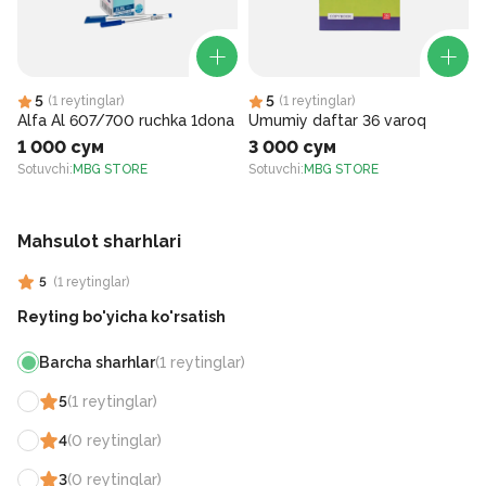
5
5
(
1
reytinglar
)
(
1
reytinglar
)
Alfa Al 607/700 ruchka 1dona
Umumiy daftar 36 varoq
1 000 сум
3 000 сум
Sotuvchi
:
MBG STORE
Sotuvchi
:
MBG STORE
S
Mahsulot sharhlari
5
(
1
reytinglar
)
Reyting bo'yicha ko'rsatish
Barcha sharhlar
(
1
reytinglar
)
5
(
1
reytinglar
)
4
(
0
reytinglar
)
3
(
0
reytinglar
)