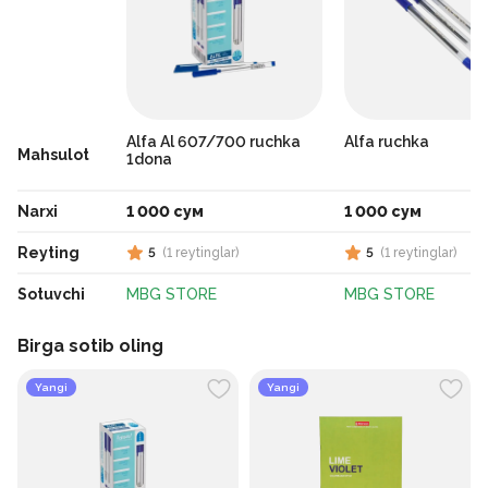
Alfa Al 607/700 ruchka
Alfa ruchka
Mahsulot
1dona
Narxi
1 000 сум
1 000 сум
Reyting
5
(
1
reytinglar
)
5
(
1
reytinglar
)
Sotuvchi
MBG STORE
MBG STORE
Birga sotib oling
Yangi
Yangi