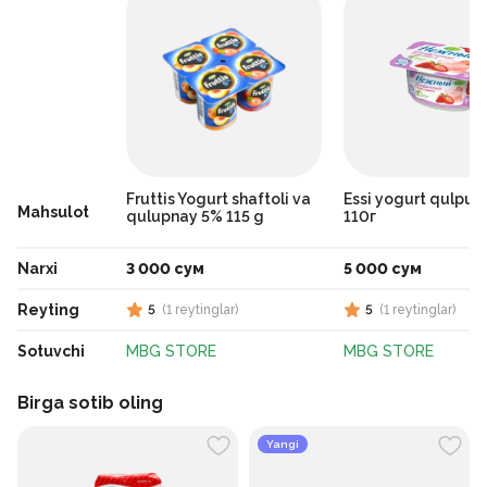
Fruttis Yogurt shaftoli va
Essi yogurt qulpun
Mahsulot
qulupnay 5% 115 g
110г
Narxi
3 000 сум
5 000 сум
Reyting
5
(
1
reytinglar
)
5
(
1
reytinglar
)
Sotuvchi
MBG STORE
MBG STORE
Birga sotib oling
Yangi