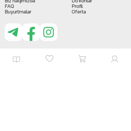
Biz haqimizda
Do'konlar
FAQ
Profil
Buyurtmalar
Oferta
MBG do'kon ilovasi
Download on the
Get it on
App Store
Google Play
©
2026
. MBGstore -
Barcha huquqlar himoyalangan.
Powered by : ZERODEV LLC