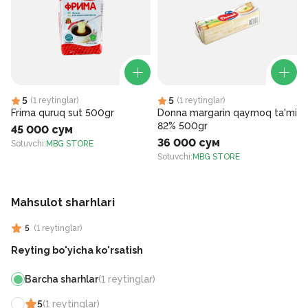
5
5
(
1
reytinglar
)
(
1
reytinglar
)
Frima quruq sut 500gr
Donna margarin qaymoq ta'mi
82% 500gr
45 000 сум
36 000 сум
Sotuvchi
:
MBG STORE
S
Sotuvchi
:
MBG STORE
Mahsulot sharhlari
5
(
1
reytinglar
)
Reyting bo'yicha ko'rsatish
Barcha sharhlar
(
1
reytinglar
)
5
(
1
reytinglar
)