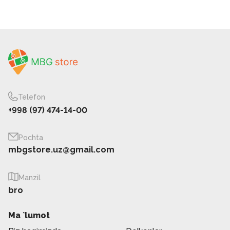
Telefon
+998 (97) 474-14-00
Pochta
mbgstore.uz@gmail.com
Manzil
bro
Ma `lumot