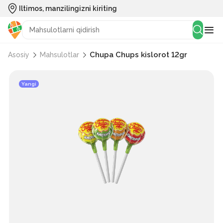
Iltimos, manzilingizni kiriting
Сhupa Chups kislorot 12gr
Asosiy
Mahsulotlar
Yangi