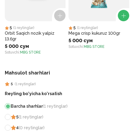
5
5
(
1
reytinglar
)
(
1
reytinglar
)
Orbit Saqich nozik yalpiz
Mega crisp kukuruz 100gr
13.6gr
5 000 сум
5 000 сум
Sotuvchi
:
MBG STORE
Sotuvchi
:
MBG STORE
S
Mahsulot sharhlari
5
(
1
reytinglar
)
Reyting bo'yicha ko'rsatish
Barcha sharhlar
(
1
reytinglar
)
5
(
1
reytinglar
)
4
(
0
reytinglar
)