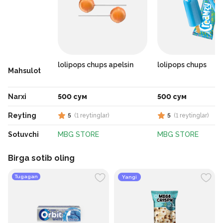
lolipops chups apelsin
lolipops chups
Mahsulot
Narxi
500 сум
500 сум
Reyting
5
(
1
reytinglar
)
5
(
1
reytinglar
)
Sotuvchi
MBG STORE
MBG STORE
Birga sotib oling
Tugagan
Yangi