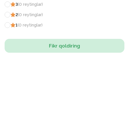
3
(
0
reytinglar
)
2
(
0
reytinglar
)
1
(
0
reytinglar
)
Fikr qoldiring