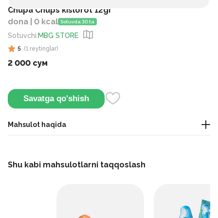
Сhupa Chups kislorot 12gr
dona | 0 kcal
Sotuvda 30 ta
Sotuvchi
:
MBG STORE
5
(
1
reytinglar
)
2 000 сум
Savatga qo'shish
Mahsulot haqida
Bu nordon (kislotali) ta’mga ega lolipop bo‘lib, ichida ko‘pincha
shippillovchi yoki kukunli nordon to‘ldirma mavjud.
Shu kabi mahsulotlarni taqqoslash