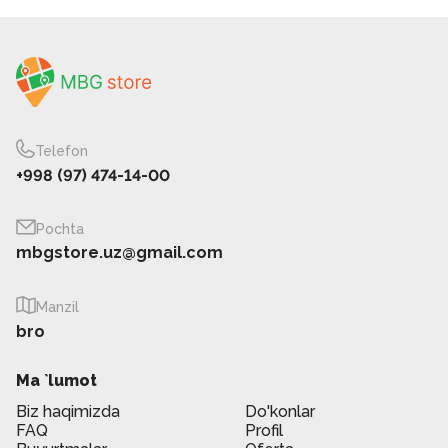
Telefon
+998 (97) 474-14-00
Pochta
mbgstore.uz@gmail.com
Manzil
bro
Ma `lumot
Biz haqimizda
Do'konlar
FAQ
Profil