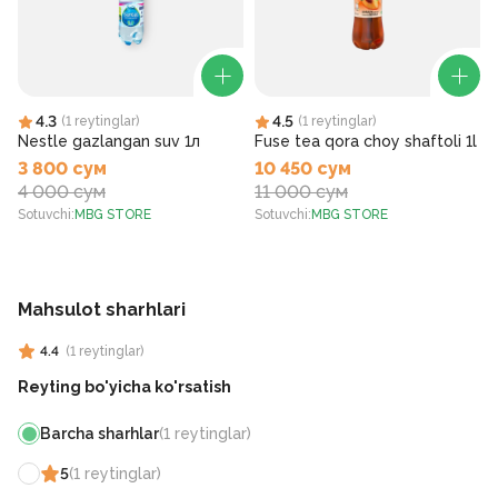
4.3
4.5
(
1
reytinglar
)
(
1
reytinglar
)
Nestle gazlangan suv 1л
Fuse tea qora choy shaftoli 1l
3 800 сум
10 450 сум
4 000 сум
11 000 сум
Sotuvchi
:
MBG STORE
Sotuvchi
:
MBG STORE
S
Mahsulot sharhlari
4.4
(
1
reytinglar
)
Reyting bo'yicha ko'rsatish
Barcha sharhlar
(
1
reytinglar
)
5
(
1
reytinglar
)