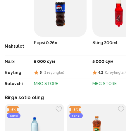
Pepsi 0.26л
Sting 300ml
Mahsulot
Narxi
5 000 сум
5 000 сум
Reyting
5
(
1
reytinglar
)
4.2
(
1
reytinglar
)
Sotuvchi
MBG STORE
MBG STORE
Birga sotib oling
-
5
%
-
5
%
Yangi
Yangi