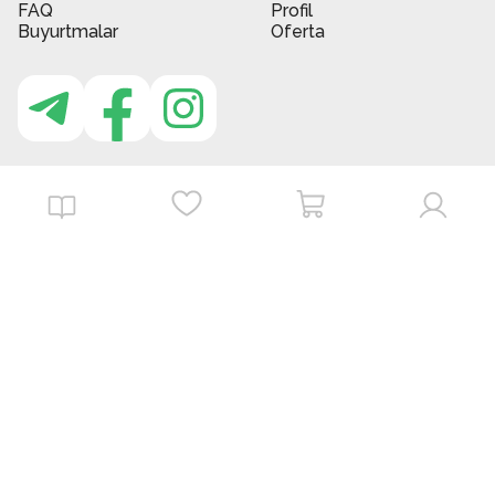
FAQ
Profil
Buyurtmalar
Oferta
MBG do'kon ilovasi
Download on the
Get it on
App Store
Google Play
©
2026
. MBGstore -
Barcha huquqlar himoyalangan.
Powered by : ZERODEV LLC