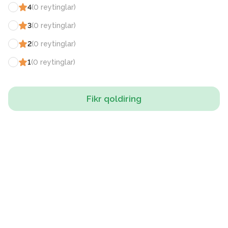
4
(
0
reytinglar
)
3
(
0
reytinglar
)
2
(
0
reytinglar
)
1
(
0
reytinglar
)
Fikr qoldiring