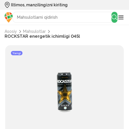
Iltimos, manzilingizni kiriting
Asosiy
Mahsulotlar
ROCKSTAR energetik ichimligi 045l
Yangi