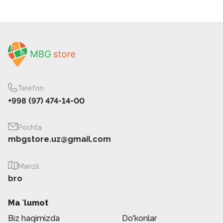
Telefon
+998 (97) 474-14-00
Pochta
mbgstore.uz@gmail.com
Manzil
bro
Ma `lumot
Biz haqimizda
Do'konlar