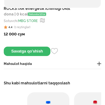
ROCKSTAR energetik ichimligi 045l
dona | 0 kcal
Sotuvda 12 ta
Sotuvchi
:
MBG STORE
4.4
(
1
reytinglar
)
12 000 сум
Savatga qo'shish
Mahsulot haqida
Quvvat va chidamlilikni oshirishga yordam beradigan jonli
ta'mga ega kuchli, tetiklantiruvchi ichimlik.
Shu kabi mahsulotlarni taqqoslash