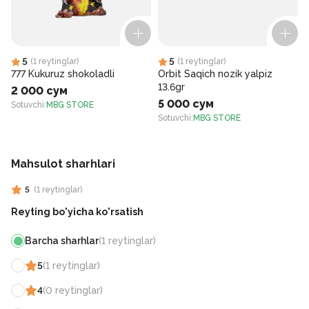
5
5
(
1
reytinglar
)
(
1
reytinglar
)
777 Kukuruz shokoladli
Orbit Saqich nozik yalpiz
13.6gr
2 000 сум
5 000 сум
Sotuvchi
:
MBG STORE
Sotuvchi
:
MBG STORE
S
Mahsulot sharhlari
5
(
1
reytinglar
)
Reyting bo'yicha ko'rsatish
Barcha sharhlar
(
1
reytinglar
)
5
(
1
reytinglar
)
4
(
0
reytinglar
)