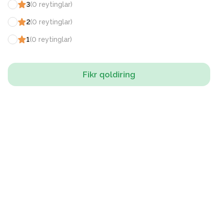
3
(
0
reytinglar
)
2
(
0
reytinglar
)
1
(
0
reytinglar
)
Fikr qoldiring