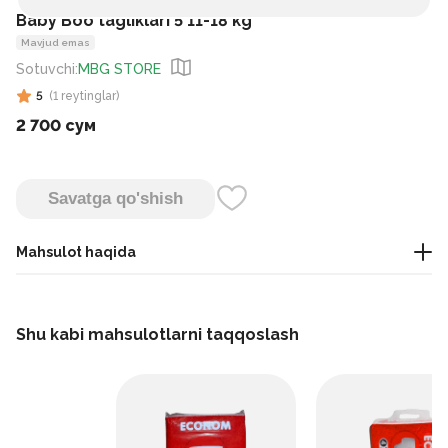
Baby Boo tagliklari 5 11-18 kg
Mavjud emas
Sotuvchi
:
MBG STORE
5
(
1
reytinglar
)
2 700 сум
Savatga qo'shish
Mahsulot haqida
Bu bolalar uchun mo‘ljallangan bir martalik pampers brendi
bo‘lib, ular kundalik foydalanishda chaqaloqni quruq va qulay
Shu kabi mahsulotlarni taqqoslash
saqlash uchun ishlab chiqilgan.