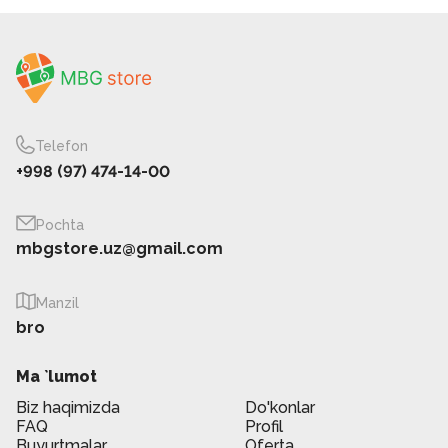
Telefon
+998 (97) 474-14-00
Pochta
mbgstore.uz@gmail.com
Manzil
bro
Ma `lumot
Biz haqimizda
Do'konlar
FAQ
Profil
Buyurtmalar
Oferta