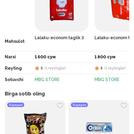
Lalaku-econom taglik 3
Lalaku-econom tag
Mahsulot
Narxi
1 600 сум
1 800 сум
Reyting
5
(
1
reytinglar
)
5
(
1
reytinglar
)
Sotuvchi
MBG STORE
MBG STORE
Birga sotib oling
Tugagan
Tugagan