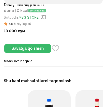
Dinay ichimligi nok 1l
dona | 0 kcal
Sotuvda 6 ta
Sotuvchi
:
MBG STORE
4.8
(
1
reytinglar
)
13 000 сум
Savatga qo'shish
Mahsulot haqida
Ushbu ichimlik nok sharbatini birlashtiradi va uni sovutilgan
holda tatib ko'rish yoki kokteyllarga qo'shish mumkin.
Shu kabi mahsulotlarni taqqoslash