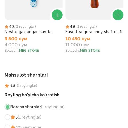
4.3
4.5
(
1
reytinglar
)
(
1
reytinglar
)
Nestle gazlangan suv 1л
Fuse tea qora choy shaftoli 1l
3 800 сум
10 450 сум
4 000 сум
11 000 сум
Sotuvchi
:
MBG STORE
Sotuvchi
:
MBG STORE
S
Mahsulot sharhlari
4.8
(
1
reytinglar
)
Reyting bo'yicha ko'rsatish
Barcha sharhlar
(
1
reytinglar
)
5
(
1
reytinglar
)
4
(
0
reytinglar
)