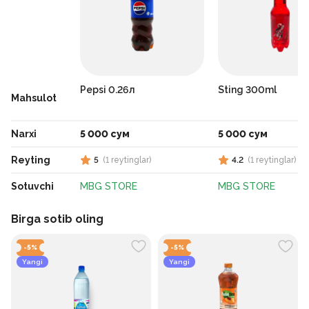
Pepsi 0.26л
Sting 300ml
Mahsulot
Narxi
5 000 сум
5 000 сум
Reyting
5
(
1
reytinglar
)
4.2
(
1
reytinglar
)
Sotuvchi
MBG STORE
MBG STORE
Birga sotib oling
-
5
%
-
5
%
Yangi
Yangi