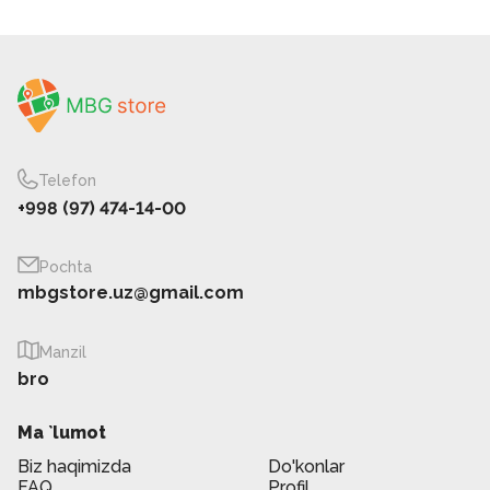
Telefon
+998 (97) 474-14-00
Pochta
mbgstore.uz@gmail.com
Manzil
bro
Ma `lumot
Biz haqimizda
Do'konlar
FAQ
Profil