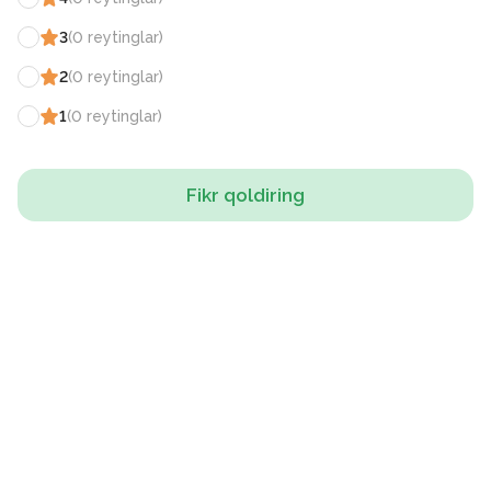
3
(
0
reytinglar
)
2
(
0
reytinglar
)
1
(
0
reytinglar
)
Fikr qoldiring