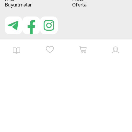
Buyurtmalar
Oferta
MBG do'kon ilovasi
Download on the
Get it on
App Store
Google Play
©
2026
. MBGstore -
Barcha huquqlar himoyalangan.
Powered by : ZERODEV LLC