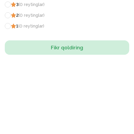
3
(
0
reytinglar
)
2
(
0
reytinglar
)
1
(
0
reytinglar
)
Fikr qoldiring