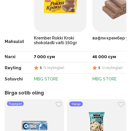
Krember Rokki Kroki
вафли крембер ур
Mahsulot
shokoladli vafli 150gr
Narxi
7 000 сум
46 000 сум
Reyting
5
(
1
reytinglar
)
5
(
1
reytinglar
)
Sotuvchi
MBG STORE
MBG STORE
Birga sotib oling
Tugagan
Yangi