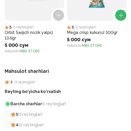
5
5
(
1
reytinglar
)
(
1
reytinglar
)
Orbit Saqich nozik yalpiz
Mega crisp kukuruz 100gr
13.6gr
5 000 сум
5 000 сум
Sotuvchi
:
MBG STORE
Sotuvchi
:
MBG STORE
S
Mahsulot sharhlari
5
(
1
reytinglar
)
Reyting bo'yicha ko'rsatish
Barcha sharhlar
(
1
reytinglar
)
5
(
1
reytinglar
)
4
(
0
reytinglar
)