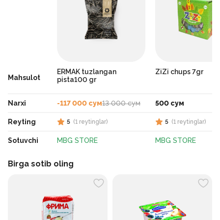
ERMAK tuzlangan
ZiZi chups 7gr
Mahsulot
pista100 gr
Narxi
-117 000 сум
13 000 сум
500 сум
Reyting
5
(
1
reytinglar
)
5
(
1
reytinglar
)
Sotuvchi
MBG STORE
MBG STORE
Birga sotib oling