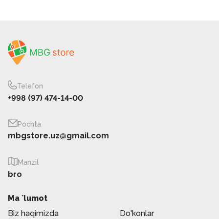
Telefon
+998 (97) 474-14-00
Pochta
mbgstore.uz@gmail.com
Manzil
bro
Ma `lumot
Biz haqimizda
Do'konlar