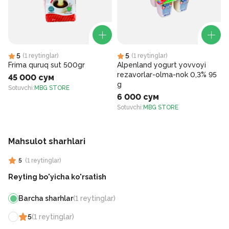
5
5
(
1
reytinglar
)
(
1
reytinglar
)
Frima quruq sut 500gr
Alpenland yogurt yovvoyi
rezavorlar-olma-nok 0,3% 95
45 000 сум
g
Sotuvchi
:
MBG STORE
6 000 сум
S
Sotuvchi
:
MBG STORE
Mahsulot sharhlari
5
(
1
reytinglar
)
Reyting bo'yicha ko'rsatish
Barcha sharhlar
(
1
reytinglar
)
5
(
1
reytinglar
)