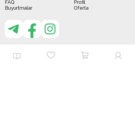
FAQ
Profil
Buyurtmalar
Oferta
MBG do'kon ilovasi
Download on the
Get it on
App Store
Google Play
©
2026
. MBGstore -
Barcha huquqlar himoyalangan.
Powered by : ZERODEV LLC