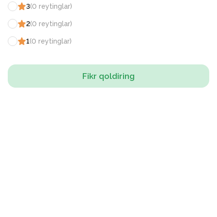
3
(
0
reytinglar
)
2
(
0
reytinglar
)
1
(
0
reytinglar
)
Fikr qoldiring