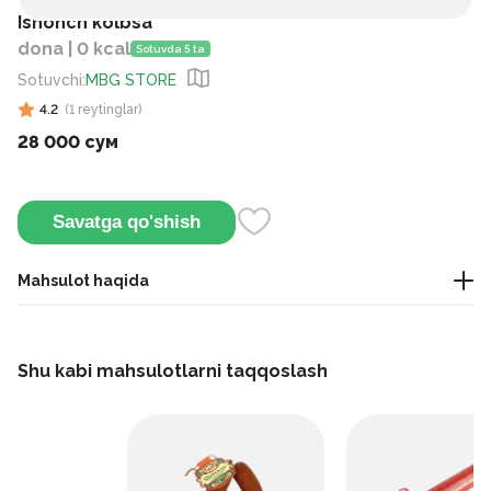
Ishonch kolbsa
dona | 0 kcal
Sotuvda 5 ta
Sotuvchi
:
MBG STORE
4.2
(
1
reytinglar
)
28 000 сум
Savatga qo'shish
Mahsulot haqida
Bu kolbasa tovuq terisi va ziravorlar qo'shilgan tanlangan mol
go'shtidan tayyorlanadi. U sendvichlar uchun kesilishi yoki
Shu kabi mahsulotlarni taqqoslash
issiq ovqatlar bilan xizmat qilishi mumkin.