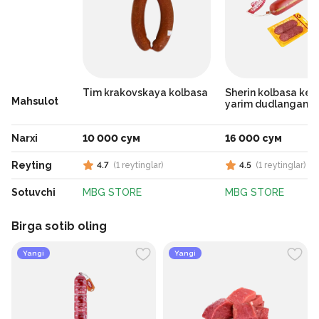
Tim krakovskaya kolbasa
Sherin kolbasa kes
Mahsulot
yarim dudlangan
Narxi
10 000 сум
16 000 сум
Reyting
4.7
(
1
reytinglar
)
4.5
(
1
reytinglar
)
Sotuvchi
MBG STORE
MBG STORE
Birga sotib oling
Yangi
Yangi