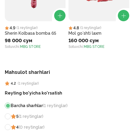
4.9
4.8
(
1
reytinglar
)
(
1
reytinglar
)
Sherin Kolbasa bomba 65
Mol go`shti laxm
98 000 сум
160 000 сум
Sotuvchi
:
MBG STORE
Sotuvchi
:
MBG STORE
S
Mahsulot sharhlari
4.2
(
1
reytinglar
)
Reyting bo'yicha ko'rsatish
Barcha sharhlar
(
1
reytinglar
)
5
(
1
reytinglar
)
4
(
0
reytinglar
)