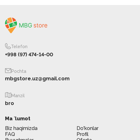
Telefon
+998 (97) 474-14-00
Pochta
mbgstore.uz@gmail.com
Manzil
bro
Ma `lumot
Biz haqimizda
Do'konlar
FAQ
Profil