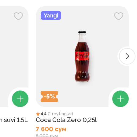
Yangi
-
5
%
4.4
(
1
reytinglar
)
 suvi 1.5L
Coca Cola Zero 0,25l
7 600 сум
8 000 сум