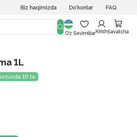
Biz haqimizda
Do'konlar
FAQ
Kirish
Savatcha
O’z
Sevimlilar
lma 1L
Sotuvda 10 ta