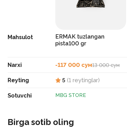
ERMAK tuzlangan
Mahsulot
pista100 gr
Narxi
-117 000 сум
13 000 сум
Reyting
5
(
1
reytinglar
)
Sotuvchi
MBG STORE
Birga sotib oling