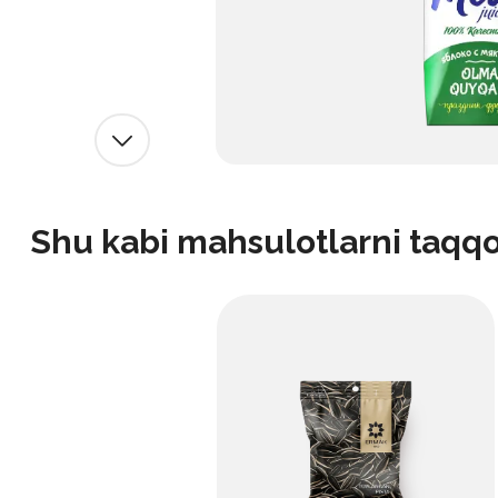
Shu kabi mahsulotlarni taqq