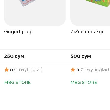
Gugurt jeep
ZiZi chups 7gr
250 сум
500 сум
5
(
1
reytinglar
)
5
(
1
reytinglar
)
MBG STORE
MBG STORE