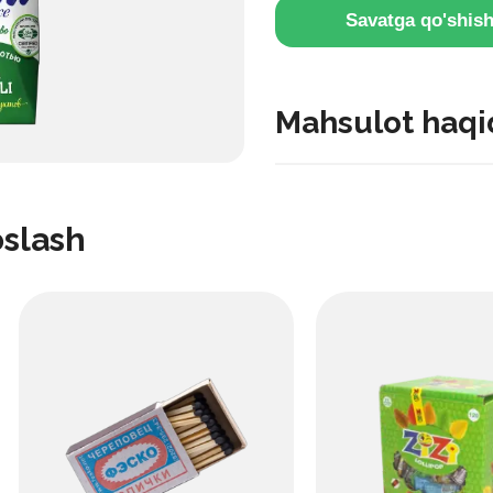
Savatga qo'shis
Mahsulot haqi
Meva xamiri bo'laklari bilan
oslash