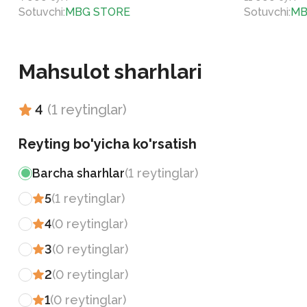
Sotuvchi
:
MBG STORE
Sotuvchi
:
MB
Mahsulot sharhlari
4
(
1
reytinglar
)
Reyting bo'yicha ko'rsatish
Barcha sharhlar
(
1
reytinglar
)
5
(
1
reytinglar
)
4
(
0
reytinglar
)
3
(
0
reytinglar
)
2
(
0
reytinglar
)
1
(
0
reytinglar
)