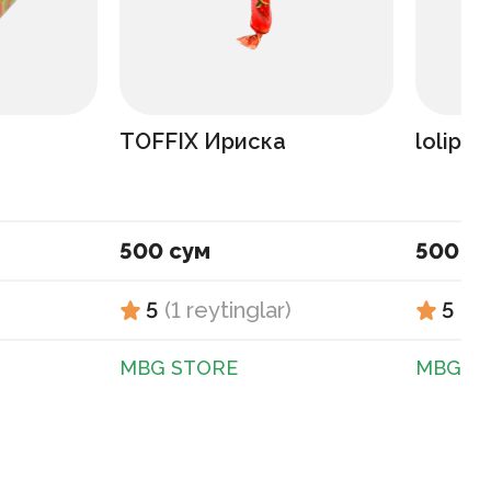
TOFFIX Ириска
lolipop
500 сум
500 с
5
(
1
reytinglar
)
5
(
1
MBG STORE
MBG S