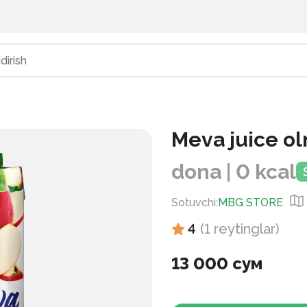
Meva juice o
dona | 0 kcal
Sotuvchi
:
MBG STORE
4
(
1
reytinglar
)
13 000 сум