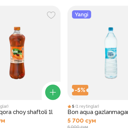
Yangi
-
5
%
glar
)
5
(
1
reytinglar
)
ora choy shaftoli 1l
Bon aqua gazlanmagan
ум
5 700 сум
6 000 сум