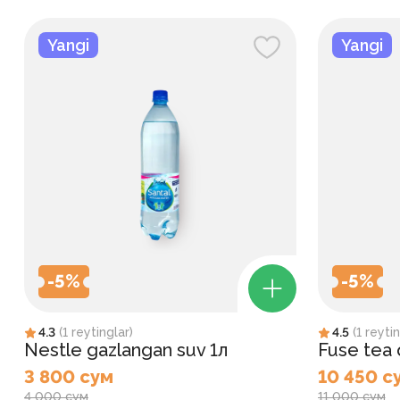
Yangi
Yangi
-
5
%
-
5
%
4.3
(
1
reytinglar
)
4.5
(
1
reytin
Nestle gazlangan suv 1л
Fuse tea q
3 800 сум
10 450 с
4 000 сум
11 000 сум