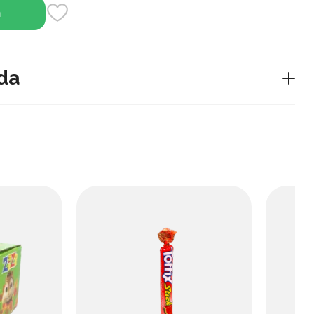
h
da
 tabiiy olma sharbati, ichishga tayyor.