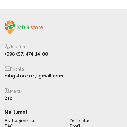
Telefon
+998 (97) 474-14-00
Pochta
mbgstore.uz@gmail.com
Manzil
bro
Ma `lumot
Biz haqimizda
Do'konlar
FAQ
Profil