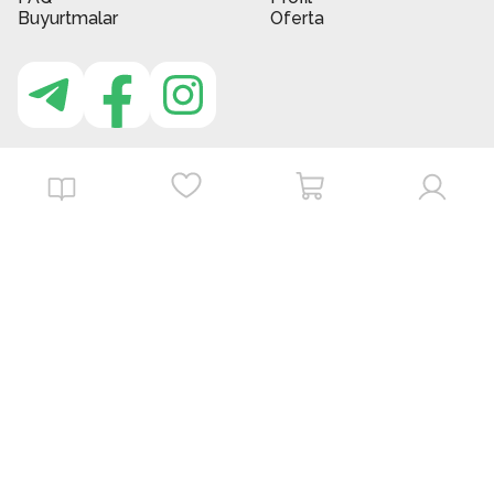
Buyurtmalar
Oferta
MBG do'kon ilovasi
Download on the
Get it on
App Store
Google Play
©
2026
. MBGstore -
Barcha huquqlar himoyalangan.
Powered by : ZERODEV LLC