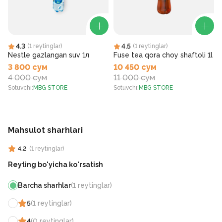
4.3
4.5
(
1
reytinglar
)
(
1
reytinglar
)
Nestle gazlangan suv 1л
Fuse tea qora choy shaftoli 1l
3 800 сум
10 450 сум
4 000 сум
11 000 сум
Sotuvchi
:
MBG STORE
Sotuvchi
:
MBG STORE
S
Mahsulot sharhlari
4.2
(
1
reytinglar
)
Reyting bo'yicha ko'rsatish
Barcha sharhlar
(
1
reytinglar
)
5
(
1
reytinglar
)
4
(
0
reytinglar
)