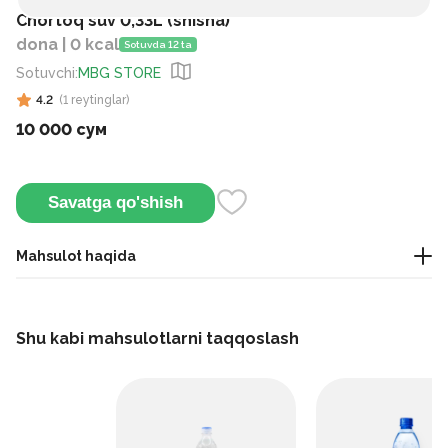
Chortoq suv 0,33L (shisha)
dona | 0 kcal
Sotuvda 12 ta
Sotuvchi
:
MBG STORE
4.2
(
1
reytinglar
)
10 000 сум
Savatga qo'shish
Mahsulot haqida
Bu mineral suv tarkibida sulfatlar va xloridlar mavjud 32-
quduqdan olinadi. Gazlangan suv kundalik iste'mol uchun
Shu kabi mahsulotlarni taqqoslash
javob beradi.