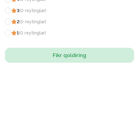
3
(
0
reytinglar
)
2
(
0
reytinglar
)
1
(
0
reytinglar
)
Fikr qoldiring