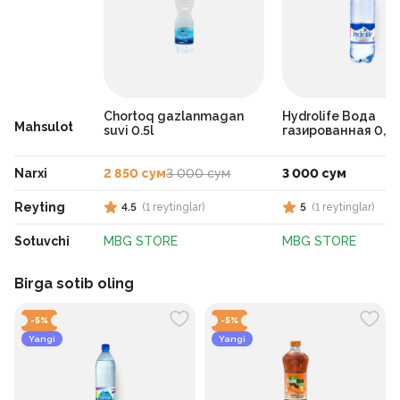
Chortoq gazlanmagan
Hydrolife Вода
Mahsulot
suvi 0.5l
газированная 0,5
Narxi
2 850 сум
3 000 сум
3 000 сум
Reyting
4.5
(
1
reytinglar
)
5
(
1
reytinglar
)
Sotuvchi
MBG STORE
MBG STORE
Birga sotib oling
-
5
%
-
5
%
Yangi
Yangi