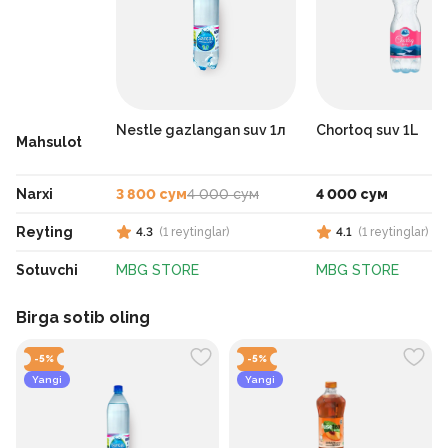
Nestle gazlangan suv 1л
Chortoq suv 1L
Mahsulot
Narxi
3 800 сум
4 000 сум
4 000 сум
Reyting
4.3
(
1
reytinglar
)
4.1
(
1
reytinglar
)
Sotuvchi
MBG STORE
MBG STORE
Birga sotib oling
-
5
%
-
5
%
Yangi
Yangi