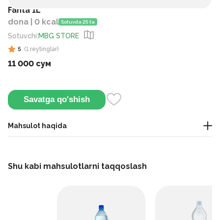
Fanta 1L
dona | 0 kcal
Sotuvda 25 ta
Sotuvchi
:
MBG STORE
5
(
1
reytinglar
)
11 000 сум
Savatga qo'shish
Mahsulot haqida
Bu gazlangan apelsin sharbatini sovutilgan holda ichish
mumkin. Unda S vitamini mavjud bo'lib, u ozgina achchiqlikni
Shu kabi mahsulotlarni taqqoslash
qo'shadi.