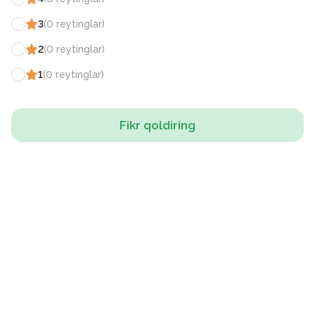
3
(
0
reytinglar
)
2
(
0
reytinglar
)
1
(
0
reytinglar
)
Fikr qoldiring