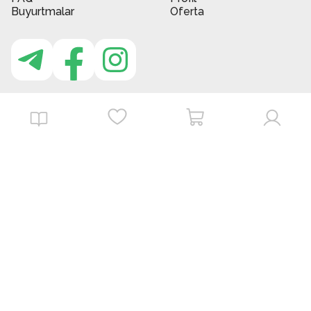
Buyurtmalar
Oferta
MBG do'kon ilovasi
Download on the
Get it on
App Store
Google Play
©
2026
. MBGstore -
Barcha huquqlar himoyalangan.
Powered by : ZERODEV LLC