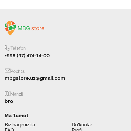
Telefon
+998 (97) 474-14-00
Pochta
mbgstore.uz@gmail.com
Manzil
bro
Ma `lumot
Biz haqimizda
Do'konlar
FAQ
Profil