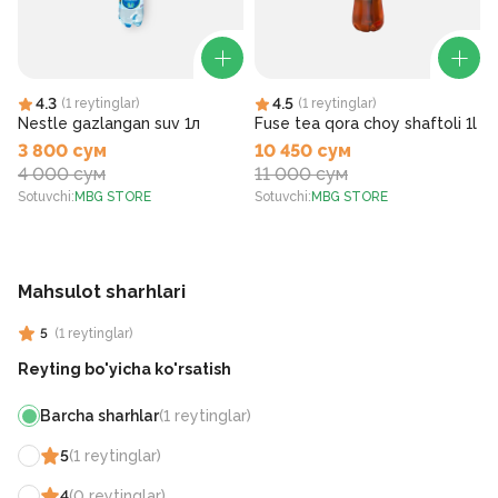
4.3
4.5
(
1
reytinglar
)
(
1
reytinglar
)
Nestle gazlangan suv 1л
Fuse tea qora choy shaftoli 1l
3 800 сум
10 450 сум
4 000 сум
11 000 сум
Sotuvchi
:
MBG STORE
Sotuvchi
:
MBG STORE
S
Mahsulot sharhlari
5
(
1
reytinglar
)
Reyting bo'yicha ko'rsatish
Barcha sharhlar
(
1
reytinglar
)
5
(
1
reytinglar
)
4
(
0
reytinglar
)