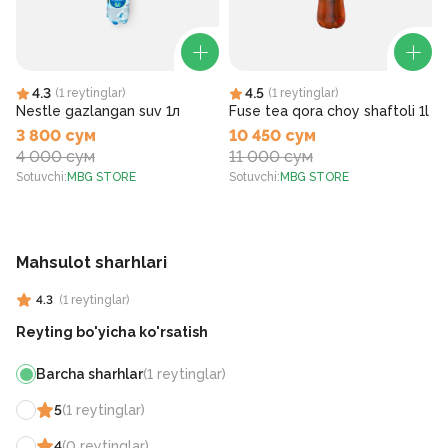
4.3
4.5
(
1
reytinglar
)
(
1
reytinglar
)
Nestle gazlangan suv 1л
Fuse tea qora choy shaftoli 1l
3 800 сум
10 450 сум
4 000 сум
11 000 сум
Sotuvchi
:
MBG STORE
Sotuvchi
:
MBG STORE
S
Mahsulot sharhlari
4.3
(
1
reytinglar
)
Reyting bo'yicha ko'rsatish
Barcha sharhlar
(
1
reytinglar
)
5
(
1
reytinglar
)
4
(
0
reytinglar
)