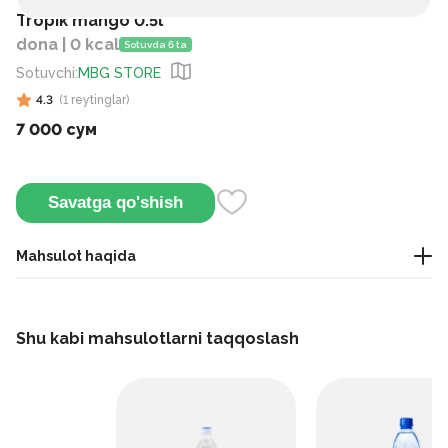
Tropik mango 0.5l
dona | 0 kcal
Sotuvda 6 ta
Sotuvchi
:
MBG STORE
4.3
(
1
reytinglar
)
7 000 сум
Savatga qo'shish
Mahsulot haqida
Pishgan mangoning yorqin va shirin ta'mi bilan tetiklantiruvchi
mevali ichimlik. Yengil va yoqimli, chanqog'ingizni qondirish
Shu kabi mahsulotlarni taqqoslash
uchun juda mos keladi.