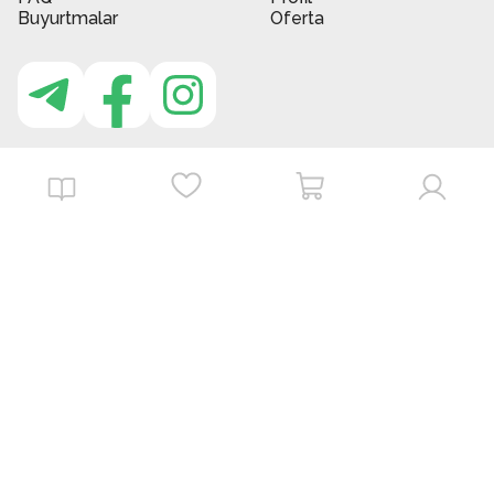
Buyurtmalar
Oferta
MBG do'kon ilovasi
Download on the
Get it on
App Store
Google Play
©
2026
. MBGstore -
Barcha huquqlar himoyalangan.
Powered by : ZERODEV LLC