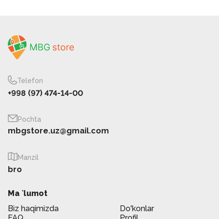
Telefon
+998 (97) 474-14-00
Pochta
mbgstore.uz@gmail.com
Manzil
bro
Ma `lumot
Biz haqimizda
Do'konlar
FAQ
Profil