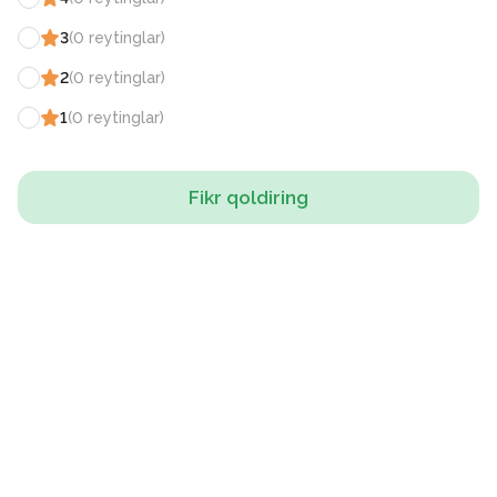
3
(
0
reytinglar
)
2
(
0
reytinglar
)
1
(
0
reytinglar
)
Fikr qoldiring