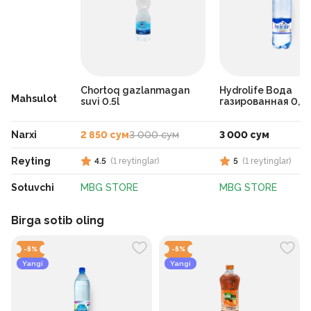
Chortoq gazlanmagan
Hydrolife Вода
Mahsulot
suvi 0.5l
газированная 0,5
Narxi
2 850 сум
3 000 сум
3 000 сум
Reyting
4.5
(
1
reytinglar
)
5
(
1
reytinglar
)
Sotuvchi
MBG STORE
MBG STORE
Birga sotib oling
-
5
%
-
5
%
Yangi
Yangi