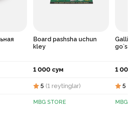
льная
Board pashsha uchun
Gallin
kley
go`shti
1 000 сум
1 000 
5
(
1
reytinglar
)
5
(
1
MBG STORE
MBG S