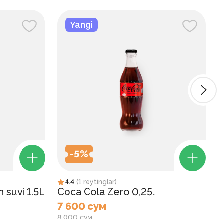
Yangi
-
5
%
4.4
(
1
reytinglar
)
 suvi 1.5L
Coca Cola Zero 0,25l
7 600 сум
8 000 сум