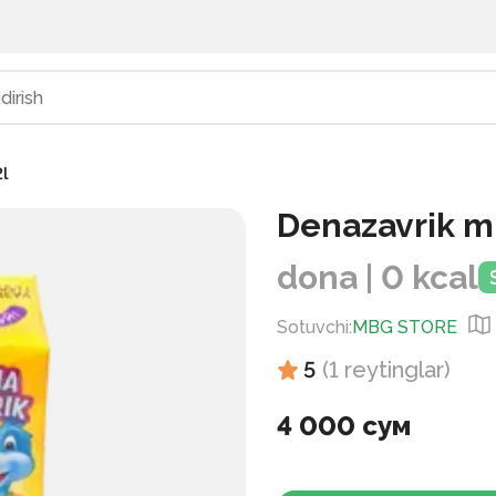
2l
Denazavrik mu
dona | 0 kcal
Sotuvchi
:
MBG STORE
5
(
1
reytinglar
)
4 000 сум