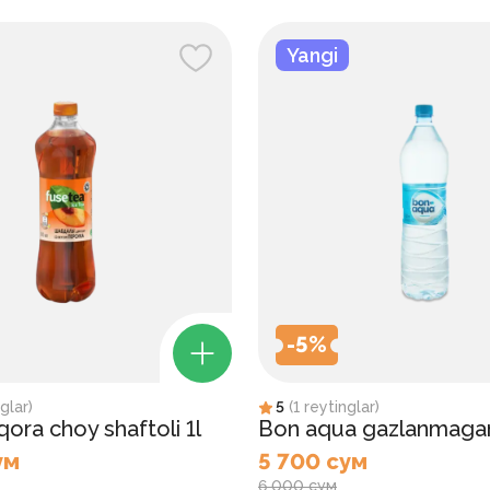
Yangi
-
5
%
glar
)
5
(
1
reytinglar
)
ora choy shaftoli 1l
Bon aqua gazlanmagan
ум
5 700 сум
6 000 сум