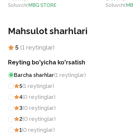
Sotuvchi
:
MBG STORE
Sotuvchi
:
MB
Mahsulot sharhlari
5
(
1
reytinglar
)
Reyting bo'yicha ko'rsatish
Barcha sharhlar
(
1
reytinglar
)
5
(
1
reytinglar
)
4
(
0
reytinglar
)
3
(
0
reytinglar
)
2
(
0
reytinglar
)
1
(
0
reytinglar
)