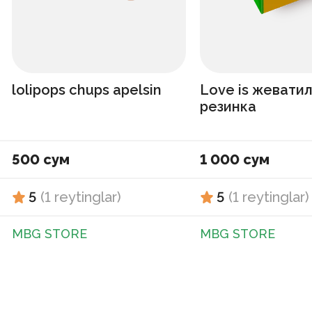
lolipops chups apelsin
Love is жевати
резинка
500 сум
1 000 сум
5
(
1
reytinglar
)
5
(
1
reytinglar
)
MBG STORE
MBG STORE