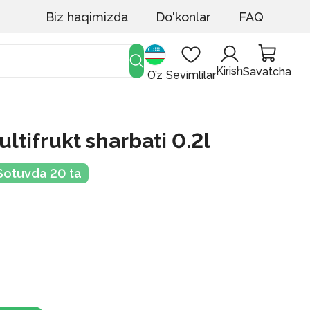
Biz haqimizda
Do'konlar
FAQ
Kirish
Savatcha
O’z
Sevimlilar
ltifrukt sharbati 0.2l
Sotuvda 20 ta