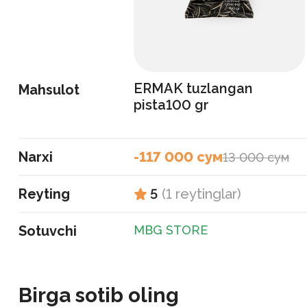
ERMAK tuzlangan
Mahsulot
pista100 gr
Narxi
-117 000 сум
13 000 сум
Reyting
5
(
1
reytinglar
)
Sotuvchi
MBG STORE
Birga sotib oling