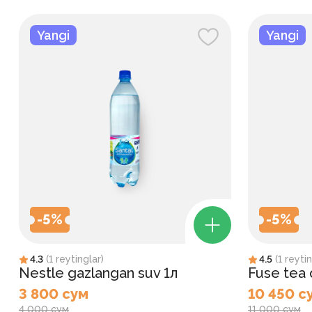
Yangi
Yangi
-
5
%
-
5
%
4.3
(
1
reytinglar
)
4.5
(
1
reytin
Nestle gazlangan suv 1л
Fuse tea q
3 800 сум
10 450 с
4 000 сум
11 000 сум