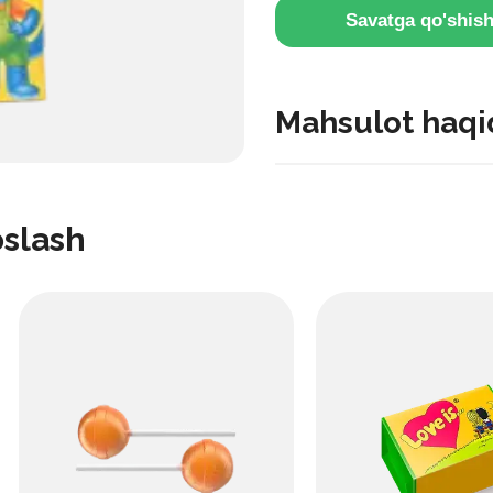
Savatga qo'shis
Mahsulot haqi
Sok
oslash