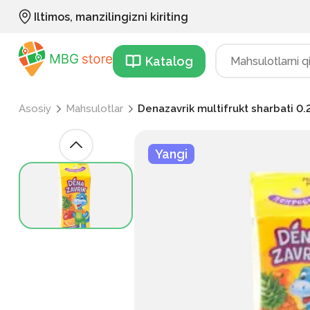
Iltimos, manzilingizni kiriting
Katalog
Asosiy
Mahsulotlar
Denazavrik multifrukt sharbati 0.
Yangi