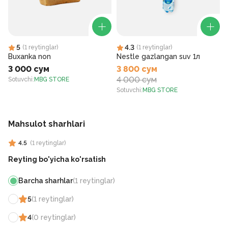
5
4.3
(
1
reytinglar
)
(
1
reytinglar
)
Buxanka non
Nestle gazlangan suv 1л
3 000 сум
3 800 сум
4 000 сум
Sotuvchi
:
MBG STORE
S
Sotuvchi
:
MBG STORE
Mahsulot sharhlari
4.5
(
1
reytinglar
)
Reyting bo'yicha ko'rsatish
Barcha sharhlar
(
1
reytinglar
)
5
(
1
reytinglar
)
4
(
0
reytinglar
)