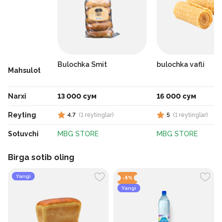
Bulochka Smit
bulochka vafli
Mahsulot
Narxi
13 000 сум
16 000 сум
Reyting
4.7
(
1
reytinglar
)
5
(
1
reytinglar
)
Sotuvchi
MBG STORE
MBG STORE
Birga sotib oling
Yangi
-
5
%
Yangi