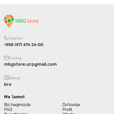
Telefon
+998 (97) 474-14-00
Pochta
mbgstore.uz@gmail.com
Manzil
bro
Ma `lumot
Biz haqimizda
Do'konlar
FAQ
Profil