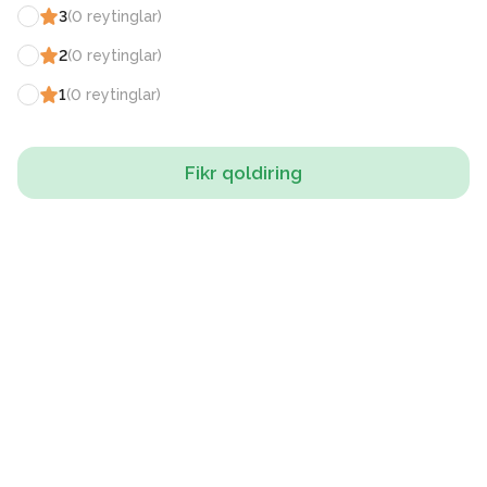
3
(
0
reytinglar
)
2
(
0
reytinglar
)
1
(
0
reytinglar
)
Fikr qoldiring