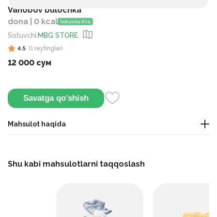
Vahobov bulochka
dona | 0 kcal
Sotuvda 4 ta
Sotuvchi
:
MBG STORE
4.5
(
1
reytinglar
)
12 000 сум
Savatga qo'shish
Mahsulot haqida
Uy sharoitida tayyorlangan bulochka — tabiiy mahsulotlardan
pishirilgan, yumshoq tuzilishga ega va qadoqlangan holda
Shu kabi mahsulotlarni taqqoslash
taqdim etiladi.