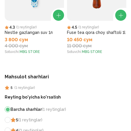
4.3
4.5
(
1
reytinglar
)
(
1
reytinglar
)
Nestle gazlangan suv 1л
Fuse tea qora choy shaftoli 1l
3 800 сум
10 450 сум
4 000 сум
11 000 сум
Sotuvchi
:
MBG STORE
Sotuvchi
:
MBG STORE
S
Mahsulot sharhlari
5
(
1
reytinglar
)
Reyting bo'yicha ko'rsatish
Barcha sharhlar
(
1
reytinglar
)
5
(
1
reytinglar
)
4
(
0
reytinglar
)