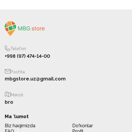
Telefon
+998 (97) 474-14-00
Pochta
mbgstore.uz@gmail.com
Manzil
bro
Ma `lumot
Biz haqimizda
Do'konlar
FAQ
Profil