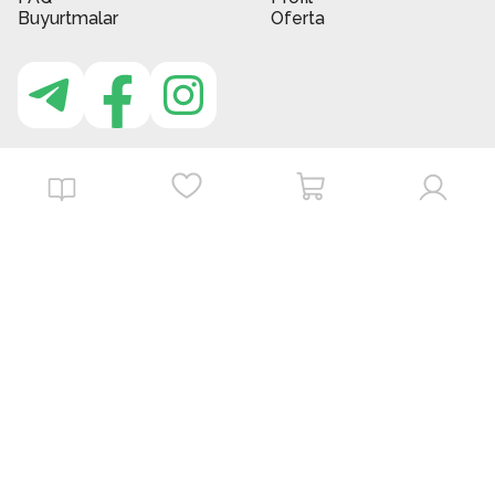
Buyurtmalar
Oferta
MBG do'kon ilovasi
Download on the
Get it on
App Store
Google Play
©
2026
. MBGstore -
Barcha huquqlar himoyalangan.
Powered by : ZERODEV LLC