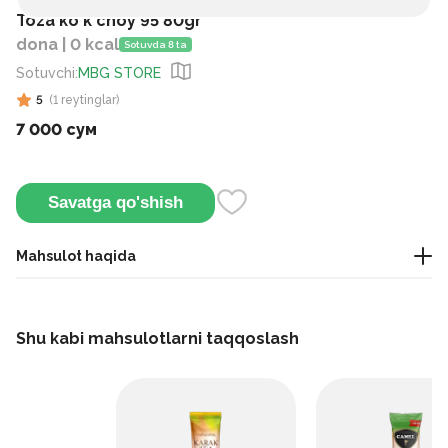
Toza ko`k choy 95 80gr
dona | 0 kcal
Sotuvda 8 ta
Sotuvchi
:
MBG STORE
5
(
1
reytinglar
)
7 000 сум
Savatga qo'shish
Mahsulot haqida
Yumshoq ta'mi va yangi aromati bilan tabiiy yashil choy.
Kundalik ichish va tetiklantiruvchi uchun juda mos keladi.
Shu kabi mahsulotlarni taqqoslash