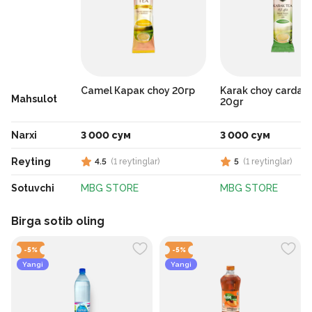
Camel Карак choy 20гр
Karak choy carda
Mahsulot
20gr
Narxi
3 000 сум
3 000 сум
Reyting
4.5
(
1
reytinglar
)
5
(
1
reytinglar
)
Sotuvchi
MBG STORE
MBG STORE
Birga sotib oling
-
5
%
-
5
%
Yangi
Yangi