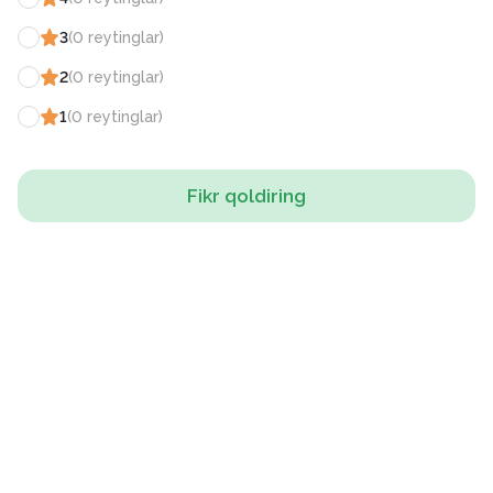
3
(
0
reytinglar
)
2
(
0
reytinglar
)
1
(
0
reytinglar
)
Fikr qoldiring