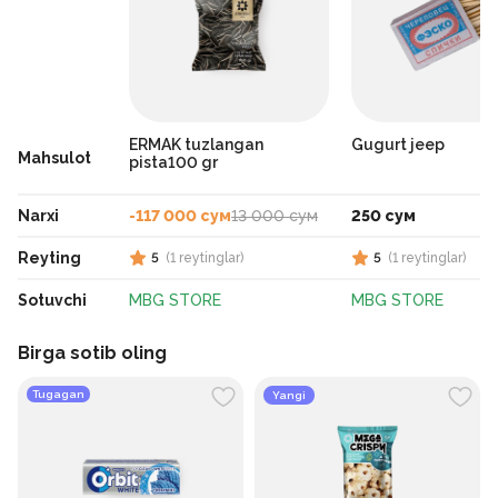
ERMAK tuzlangan
Gugurt jeep
Mahsulot
pista100 gr
Narxi
-117 000 сум
13 000 сум
250 сум
Reyting
5
(
1
reytinglar
)
5
(
1
reytinglar
)
Sotuvchi
MBG STORE
MBG STORE
Birga sotib oling
Tugagan
Yangi