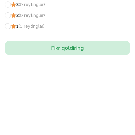
3
(
0
reytinglar
)
2
(
0
reytinglar
)
1
(
0
reytinglar
)
Fikr qoldiring