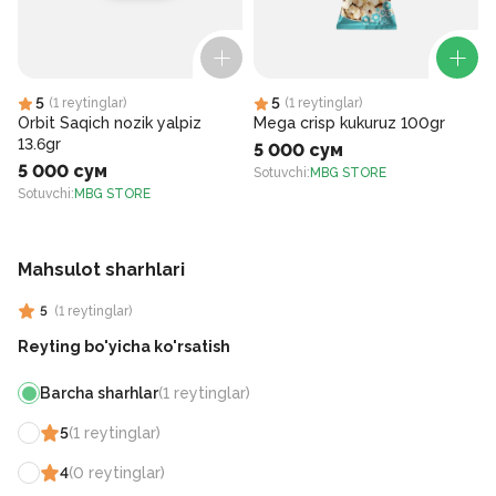
5
5
(
1
reytinglar
)
(
1
reytinglar
)
Orbit Saqich nozik yalpiz
Mega crisp kukuruz 100gr
13.6gr
5 000 сум
5 000 сум
Sotuvchi
:
MBG STORE
Sotuvchi
:
MBG STORE
S
Mahsulot sharhlari
5
(
1
reytinglar
)
Reyting bo'yicha ko'rsatish
Barcha sharhlar
(
1
reytinglar
)
5
(
1
reytinglar
)
4
(
0
reytinglar
)