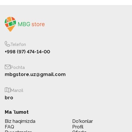
Telefon
+998 (97) 474-14-00
Pochta
mbgstore.uz@gmail.com
Manzil
bro
Ma `lumot
Biz haqimizda
Do'konlar
FAQ
Profil