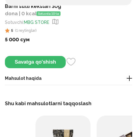
Barni sutli kekslari 30g
dona | 0 kcal
Sotuvda 10 ta
Sotuvchi
:
MBG STORE
5
(
1
reytinglar
)
5 000 сум
Savatga qo'shish
Mahsulot haqida
Ayiqcha shaklidagi yumshoq biskvitli pirojnoe bo‘lib, ichida
sutli kremli to‘ldirma mavjud. Yengil shirin ta’mga ega, bolalar
Shu kabi mahsulotlarni taqqoslash
va tezkor tamaddi uchun mos.