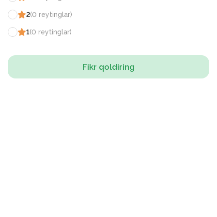
2
(
0
reytinglar
)
1
(
0
reytinglar
)
Fikr qoldiring