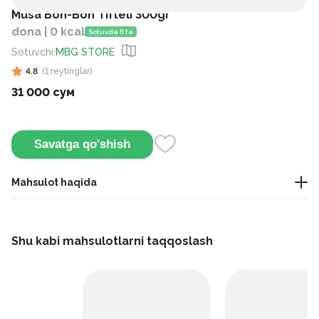
Musa Bon-Bon Tifteli 300gr
dona | 0 kcal
Sotuvda 6 ta
Sotuvchi
:
MBG STORE
4.8
(
1
reytinglar
)
31 000 сум
Savatga qo'shish
Mahsulot haqida
Piyoz va guruchli mol go'shti go'shti, tezda qovurilgan idishda
pishiriladi. Asosiy taom yoki garnitür sifatida juda mos keladi.
Shu kabi mahsulotlarni taqqoslash