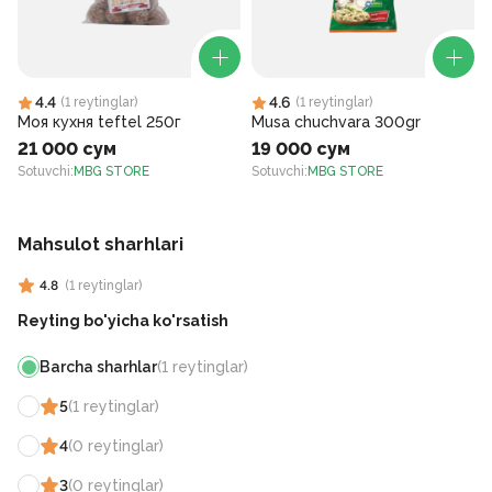
4.4
4.6
(
1
reytinglar
)
(
1
reytinglar
)
Моя кухня teftel 250г
Musa chuchvara 300gr
21 000 сум
19 000 сум
Sotuvchi
:
MBG STORE
Sotuvchi
:
MBG STORE
S
Mahsulot sharhlari
4.8
(
1
reytinglar
)
Reyting bo'yicha ko'rsatish
Barcha sharhlar
(
1
reytinglar
)
5
(
1
reytinglar
)
4
(
0
reytinglar
)
3
(
0
reytinglar
)