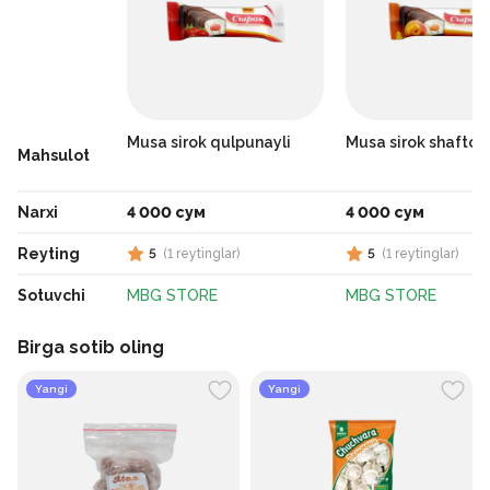
Musa sirok qulpunayli
Musa sirok shaftoli
Mahsulot
Narxi
4 000 сум
4 000 сум
Reyting
5
(
1
reytinglar
)
5
(
1
reytinglar
)
Sotuvchi
MBG STORE
MBG STORE
Birga sotib oling
Yangi
Yangi