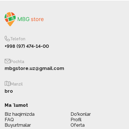
Telefon
+998 (97) 474-14-00
Pochta
mbgstore.uz@gmail.com
Manzil
bro
Ma `lumot
Biz haqimizda
Do'konlar
FAQ
Profil
Buyurtmalar
Oferta