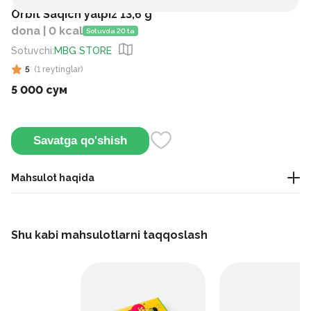
Orbit Saqich yalpiz 13,6 g
dona | 0 kcal
Sotuvda 20 ta
Sotuvchi
:
MBG STORE
5
(
1
reytinglar
)
5 000 сум
Savatga qo'shish
Mahsulot haqida
Yalpiz ta'miga ega bu saqich nafasni yangilaydi. Uni olib yurish
va ovqatdan keyin ishlatish qulay.
Shu kabi mahsulotlarni taqqoslash