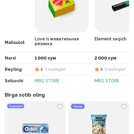
Love is жеватильная
Element saqich
Mahsulot
резинка
Narxi
1 000 сум
2 000 сум
Reyting
5
(
1
reytinglar
)
5
(
1
reytinglar
)
Sotuvchi
MBG STORE
MBG STORE
Birga sotib oling
Tugagan
Yangi