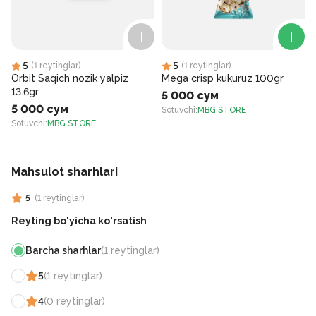
5
5
(
1
reytinglar
)
(
1
reytinglar
)
Orbit Saqich nozik yalpiz
Mega crisp kukuruz 100gr
13.6gr
5 000 сум
5 000 сум
Sotuvchi
:
MBG STORE
Sotuvchi
:
MBG STORE
S
Mahsulot sharhlari
5
(
1
reytinglar
)
Reyting bo'yicha ko'rsatish
Barcha sharhlar
(
1
reytinglar
)
5
(
1
reytinglar
)
4
(
0
reytinglar
)