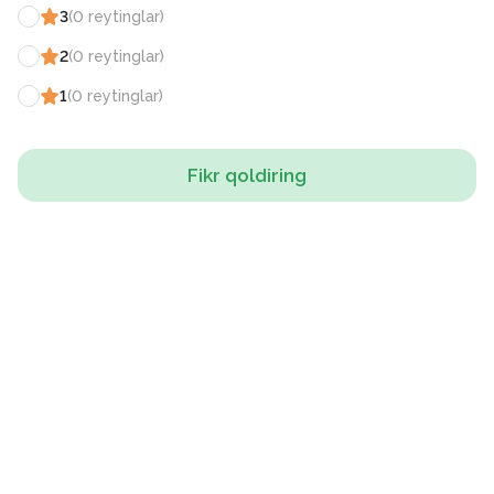
3
(
0
reytinglar
)
2
(
0
reytinglar
)
1
(
0
reytinglar
)
Fikr qoldiring