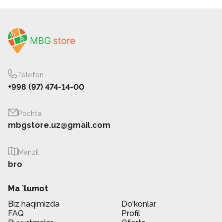
Telefon
+998 (97) 474-14-00
Pochta
mbgstore.uz@gmail.com
Manzil
bro
Ma `lumot
Biz haqimizda
Do'konlar
FAQ
Profil