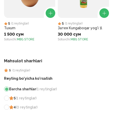
5
5
(
1
reytinglar
)
(
1
reytinglar
)
Tuxum
Затея Kungaboqar yog'i 1l
1 500 сум
30 000 сум
Sotuvchi
:
MBG STORE
Sotuvchi
:
MBG STORE
S
Mahsulot sharhlari
5
(
1
reytinglar
)
Reyting bo'yicha ko'rsatish
Barcha sharhlar
(
1
reytinglar
)
5
(
1
reytinglar
)
4
(
0
reytinglar
)