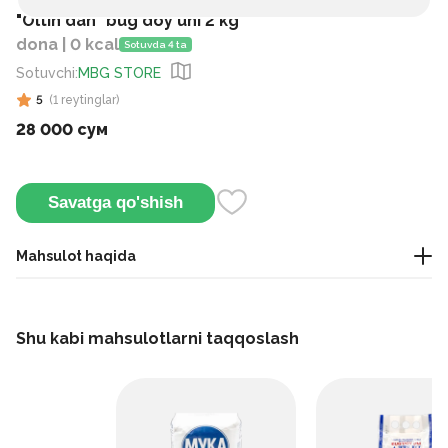
"Oltin dan" bug'doy uni 2 kg
dona | 0 kcal
Sotuvda 4 ta
Sotuvchi
:
MBG STORE
5
(
1
reytinglar
)
28 000 сум
Savatga qo'shish
Mahsulot haqida
Yuqori sifatli maydalangan bug‘doydan tayyorlangan, oq
rangli va mayin tuzilishga ega un mahsuloti.
Shu kabi mahsulotlarni taqqoslash