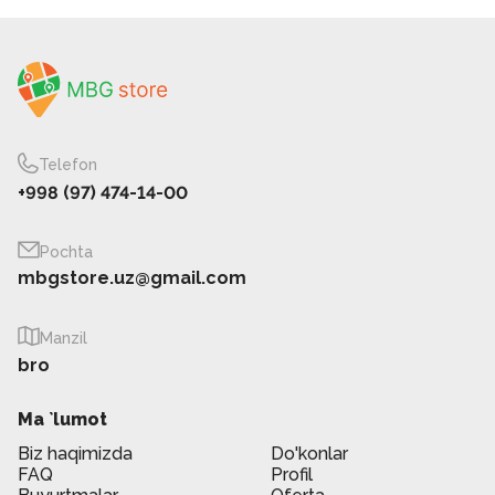
Telefon
+998 (97) 474-14-00
Pochta
mbgstore.uz@gmail.com
Manzil
bro
Ma `lumot
Biz haqimizda
Do'konlar
FAQ
Profil