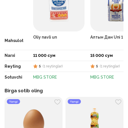
Oliy navli un
Алтын Дан Uni 1k
Mahsulot
Narxi
11 000 сум
15 000 сум
Reyting
5
(
1
reytinglar
)
5
(
1
reytinglar
)
Sotuvchi
MBG STORE
MBG STORE
Birga sotib oling
Yangi
Yangi