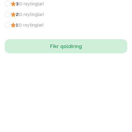
3
(
0
reytinglar
)
2
(
0
reytinglar
)
1
(
0
reytinglar
)
Fikr qoldiring