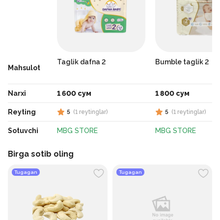
Taglik dafna 2
Bumble taglik 2
Mahsulot
Narxi
1 600 сум
1 800 сум
Reyting
5
(
1
reytinglar
)
5
(
1
reytinglar
)
Sotuvchi
MBG STORE
MBG STORE
Birga sotib oling
Tugagan
Tugagan