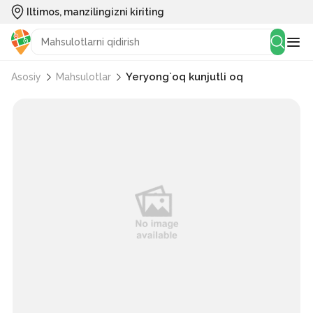
Iltimos, manzilingizni kiriting
Yeryong`oq kunjutli oq
Asosiy
Mahsulotlar