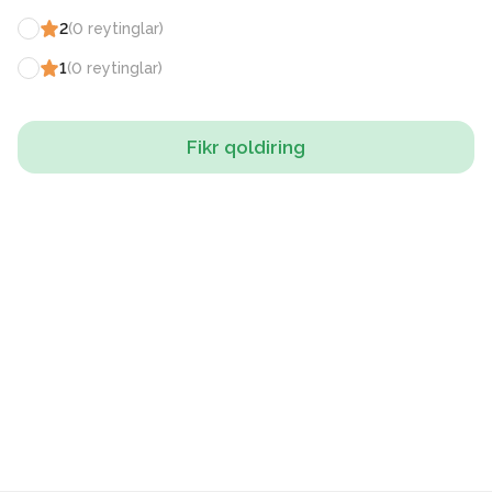
2
(
0
reytinglar
)
1
(
0
reytinglar
)
Fikr qoldiring