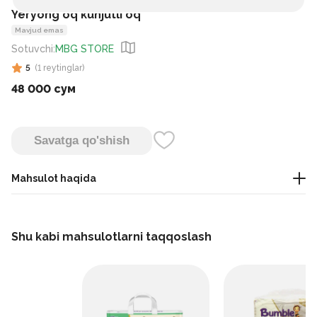
Yeryong`oq kunjutli oq
Mavjud emas
Sotuvchi
:
MBG STORE
5
(
1
reytinglar
)
48 000 сум
Savatga qo'shish
Mahsulot haqida
сухофрукт
Shu kabi mahsulotlarni taqqoslash