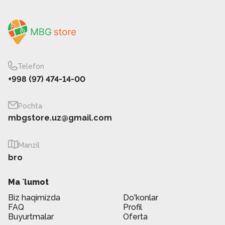
Telefon
+998 (97) 474-14-00
Pochta
mbgstore.uz@gmail.com
Manzil
bro
Ma `lumot
Biz haqimizda
Do'konlar
FAQ
Profil
Buyurtmalar
Oferta