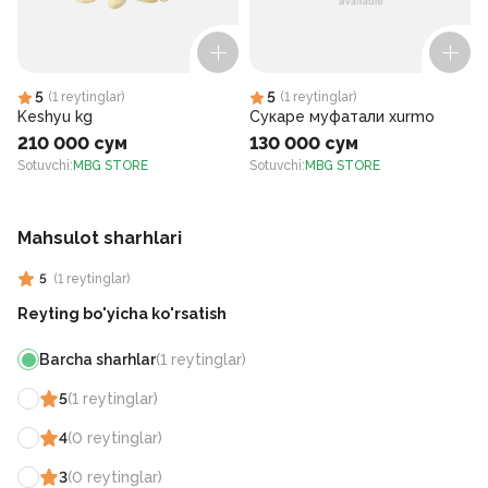
5
5
(
1
reytinglar
)
(
1
reytinglar
)
Keshyu kg
Сукаре муфатали xurmo
210 000 сум
130 000 сум
Sotuvchi
:
MBG STORE
Sotuvchi
:
MBG STORE
S
Mahsulot sharhlari
5
(
1
reytinglar
)
Reyting bo'yicha ko'rsatish
Barcha sharhlar
(
1
reytinglar
)
5
(
1
reytinglar
)
4
(
0
reytinglar
)
3
(
0
reytinglar
)