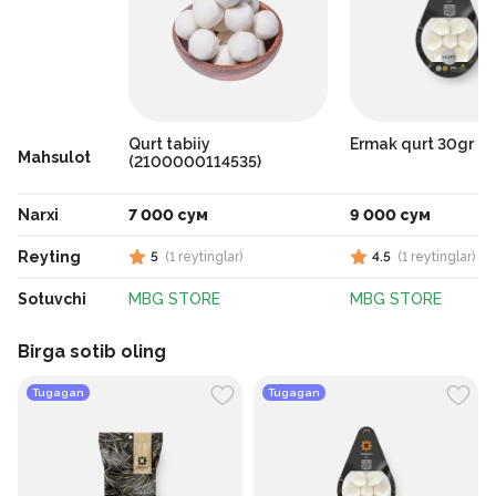
Qurt tabiiy
Ermak qurt 30gr
Mahsulot
(2100000114535)
Narxi
7 000 сум
9 000 сум
Reyting
5
(
1
reytinglar
)
4.5
(
1
reytinglar
)
Sotuvchi
MBG STORE
MBG STORE
Birga sotib oling
Tugagan
Tugagan