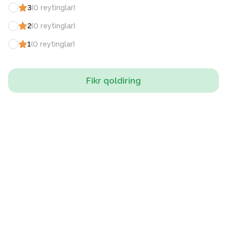
3
(
0
reytinglar
)
2
(
0
reytinglar
)
1
(
0
reytinglar
)
Fikr qoldiring