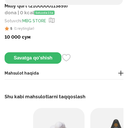
Milliy qurt (2100000113859)
dona | 0 kcal
Sotuvda 1 ta
Sotuvchi
:
MBG STORE
5
(
1
reytinglar
)
10 000 сум
Savatga qo'shish
Mahsulot haqida
yengil gazak
Shu kabi mahsulotlarni taqqoslash