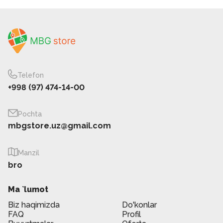
Telefon
+998 (97) 474-14-00
Pochta
mbgstore.uz@gmail.com
Manzil
bro
Ma `lumot
Biz haqimizda
Do'konlar
FAQ
Profil