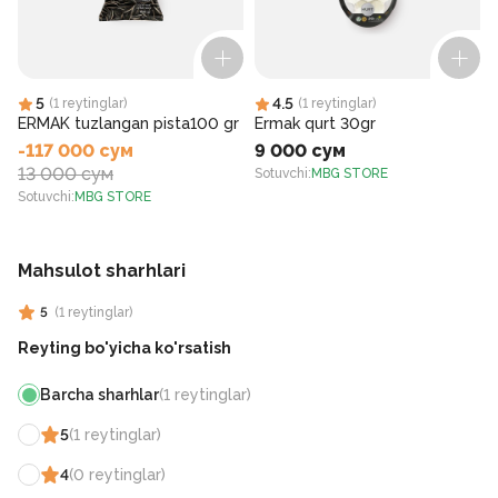
5
4.5
(
1
reytinglar
)
(
1
reytinglar
)
ERMAK tuzlangan pista100 gr
Ermak qurt 30gr
-117 000 сум
9 000 сум
13 000 сум
Sotuvchi
:
MBG STORE
S
Sotuvchi
:
MBG STORE
Mahsulot sharhlari
5
(
1
reytinglar
)
Reyting bo'yicha ko'rsatish
Barcha sharhlar
(
1
reytinglar
)
5
(
1
reytinglar
)
4
(
0
reytinglar
)