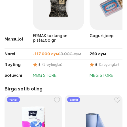
ERMAK tuzlangan
Gugurt jeep
Mahsulot
pista100 gr
Narxi
-117 000 сум
13 000 сум
250 сум
Reyting
5
(
1
reytinglar
)
5
(
1
reytinglar
)
Sotuvchi
MBG STORE
MBG STORE
Birga sotib oling
Yangi
Yangi