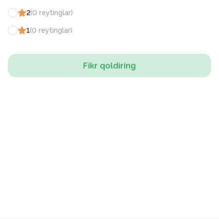
2
(
0
reytinglar
)
1
(
0
reytinglar
)
Fikr qoldiring