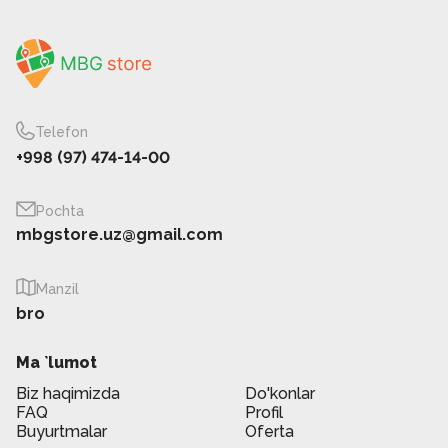
Telefon
+998 (97) 474-14-00
Pochta
mbgstore.uz@gmail.com
Manzil
bro
Ma `lumot
Biz haqimizda
Do'konlar
FAQ
Profil
Buyurtmalar
Oferta