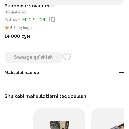
Palmolive sovun 150г
Mavjud emas
Sotuvchi
:
MBG STORE
5
(
1
reytinglar
)
14 000 сум
Savatga qo'shish
Mahsulot haqida
Bu kosmetik sovun bo‘lib, terini yumshoq tozalash va yoqimli
hid berish uchun ishlab chiqarilgan.
Shu kabi mahsulotlarni taqqoslash