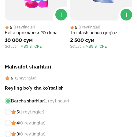
5
5
(
1
reytinglar
)
(
1
reytinglar
)
Bella прокладки 20 dona.
Tozalash uchun qog‘oz
10 000 сум
2 500 сум
Sotuvchi
:
MBG STORE
Sotuvchi
:
MBG STORE
S
Mahsulot sharhlari
5
(
1
reytinglar
)
Reyting bo'yicha ko'rsatish
Barcha sharhlar
(
1
reytinglar
)
5
(
1
reytinglar
)
4
(
0
reytinglar
)
3
(
0
reytinglar
)