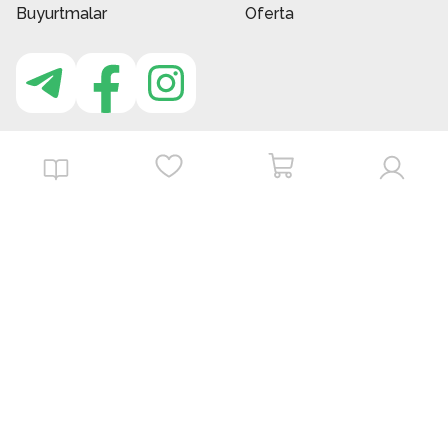
Buyurtmalar
Oferta
MBG do'kon ilovasi
Download on the
Get it on
App Store
Google Play
©
2026
. MBGstore -
Barcha huquqlar himoyalangan.
Powered by : ZERODEV LLC