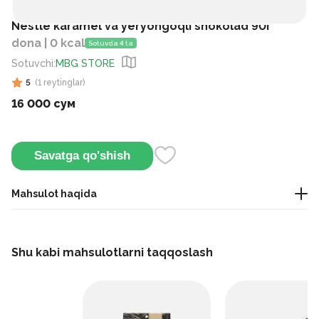
Nestle karamel va yeryongoqli shokolad 90г
dona | 0 kcal
Sotuvda 4 ta
Sotuvchi
:
MBG STORE
5
(
1
reytinglar
)
16 000 сум
Savatga qo'shish
Mahsulot haqida
Bu sutli shokolad asosida tayyorlangan, ichida karamel va
qovurilgan yer yong‘oq bo‘laklari bo‘lgan to‘yimli batonchik.
Shu kabi mahsulotlarni taqqoslash