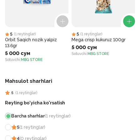
5
5
(
1
reytinglar
)
(
1
reytinglar
)
Orbit Saqich nozik yalpiz
Mega crisp kukuruz 100gr
13.6gr
5 000 сум
5 000 сум
Sotuvchi
:
MBG STORE
Sotuvchi
:
MBG STORE
S
Mahsulot sharhlari
5
(
1
reytinglar
)
Reyting bo'yicha ko'rsatish
Barcha sharhlar
(
1
reytinglar
)
5
(
1
reytinglar
)
4
(
0
reytinglar
)