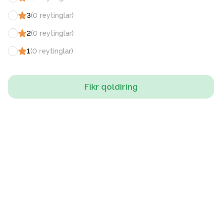
3
(
0
reytinglar
)
2
(
0
reytinglar
)
1
(
0
reytinglar
)
Fikr qoldiring