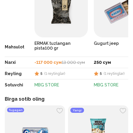
ERMAK tuzlangan
Gugurt jeep
Mahsulot
pista100 gr
Narxi
-117 000 сум
13 000 сум
250 сум
Reyting
5
(
1
reytinglar
)
5
(
1
reytinglar
)
Sotuvchi
MBG STORE
MBG STORE
Birga sotib oling
Tugagan
Yangi