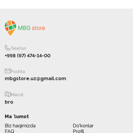
Telefon
+998 (97) 474-14-00
Pochta
mbgstore.uz@gmail.com
Manzil
bro
Ma `lumot
Biz haqimizda
Do'konlar
FAQ
Profil