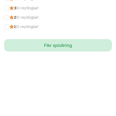
3
(
0
reytinglar
)
2
(
0
reytinglar
)
1
(
0
reytinglar
)
Fikr qoldiring