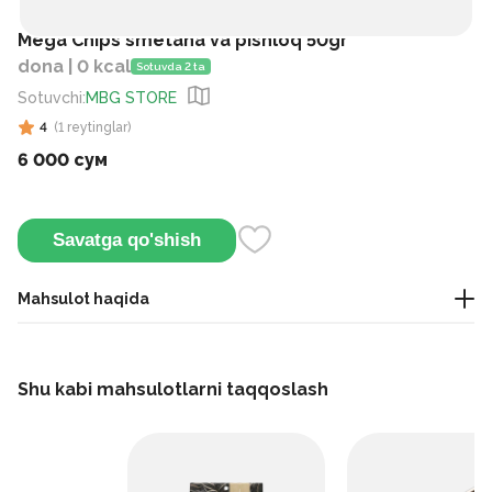
Mega Chips smetana va pishloq 50gr
dona | 0 kcal
Sotuvda 2 ta
Sotuvchi
:
MBG STORE
4
(
1
reytinglar
)
6 000 сум
Savatga qo'shish
Mahsulot haqida
yengil gazak
Shu kabi mahsulotlarni taqqoslash