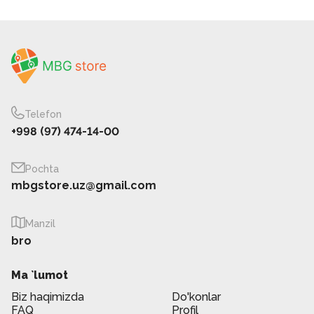
Telefon
+998 (97) 474-14-00
Pochta
mbgstore.uz@gmail.com
Manzil
bro
Ma `lumot
Biz haqimizda
Do'konlar
FAQ
Profil