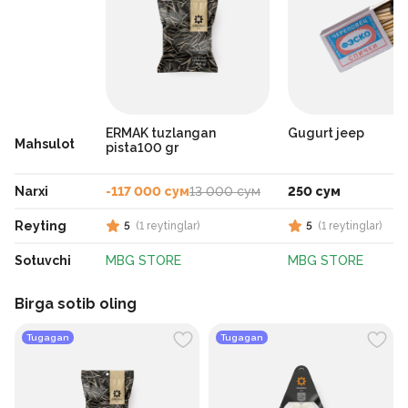
ERMAK tuzlangan
Gugurt jeep
Mahsulot
pista100 gr
Narxi
-117 000 сум
13 000 сум
250 сум
Reyting
5
(
1
reytinglar
)
5
(
1
reytinglar
)
Sotuvchi
MBG STORE
MBG STORE
Birga sotib oling
Tugagan
Tugagan