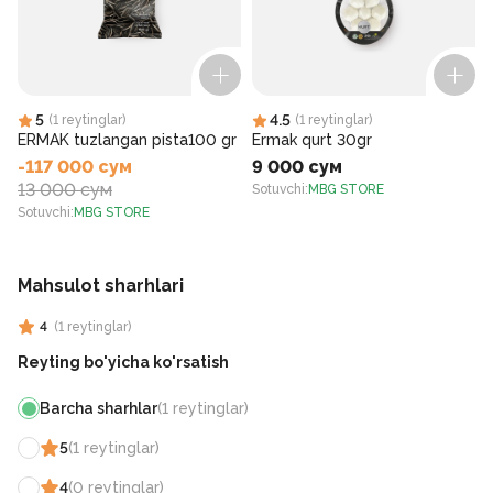
5
4.5
(
1
reytinglar
)
(
1
reytinglar
)
ERMAK tuzlangan pista100 gr
Ermak qurt 30gr
-117 000 сум
9 000 сум
13 000 сум
Sotuvchi
:
MBG STORE
S
Sotuvchi
:
MBG STORE
Mahsulot sharhlari
4
(
1
reytinglar
)
Reyting bo'yicha ko'rsatish
Barcha sharhlar
(
1
reytinglar
)
5
(
1
reytinglar
)
4
(
0
reytinglar
)