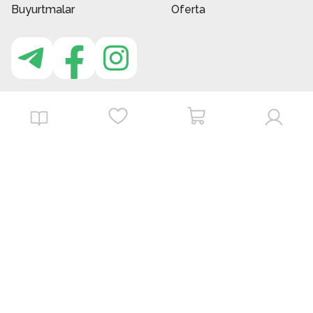
Buyurtmalar
Oferta
MBG do'kon ilovasi
Download on the
Get it on
App Store
Google Play
©
2026
. MBGstore -
Barcha huquqlar himoyalangan.
Powered by : ZERODEV LLC