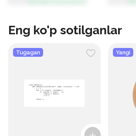
Sotuvchi
:
ФЕРМЕРСКАЯ БАЗАРКА
Sotuvchi
:
ФЕ
Eng ko'p sotilganlar
Tugagan
Yangi