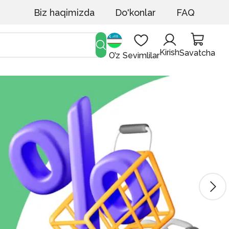
Biz haqimizda
Do'konlar
FAQ
Kirish
Savatcha
O’z
Sevimlilar