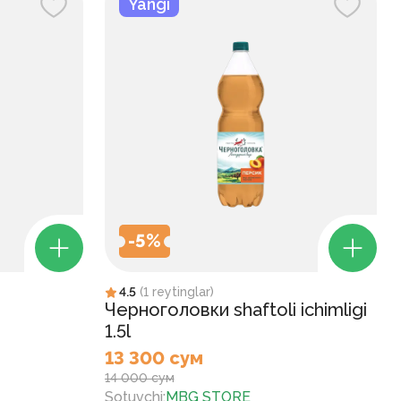
Yangi
-
5
%
4.5
(
1
reytinglar
)
Черноголовки shaftoli ichimligi
1.5l
13 300 сум
14 000 сум
Sotuvchi
:
MBG STORE