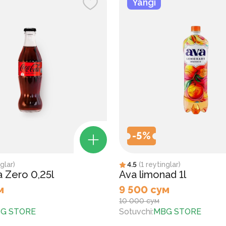
Yangi
-
5
%
glar
)
4.5
(
1
reytinglar
)
 Zero 0,25l
Ava limonad 1l
м
9 500 сум
10 000 сум
G STORE
Sotuvchi
:
MBG STORE