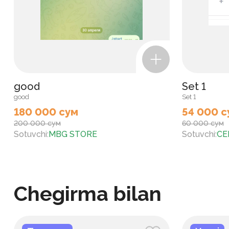
good
Set 1
good
Set 1
180 000 сум
54 000 с
200 000 сум
60 000 сум
Sotuvchi
:
MBG STORE
Sotuvchi
:
CE
Chegirma bilan