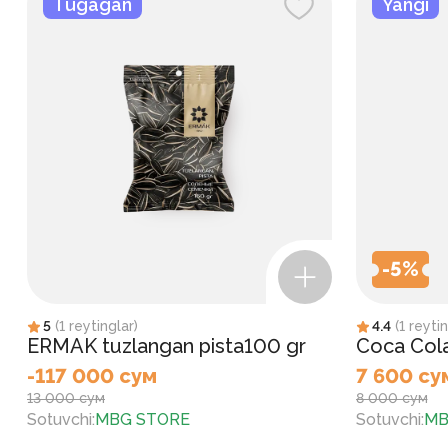
Tugagan
Yangi
-
5
%
5
(
1
reytinglar
)
4.4
(
1
reytin
ERMAK tuzlangan pista100 gr
Coca Cola
-117 000 сум
7 600 су
13 000 сум
8 000 сум
Sotuvchi
:
MBG STORE
Sotuvchi
:
MB