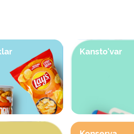
lar
Kansto'var
Konserva