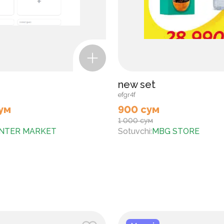
new set
efgr4f
ум
900 сум
1 000 сум
NTER MARKET
Sotuvchi
:
MBG STORE