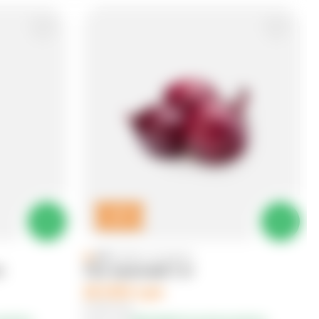
-
10
%
4.9
(
12358
reytinglar
)
л
Лук красный 1 кг
18 000 сум
5 400 сум