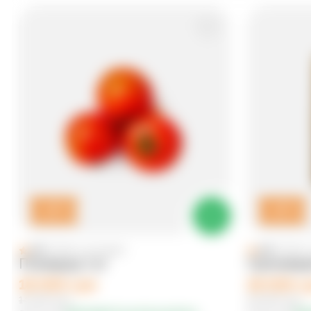
-
10
%
-
10
%
4.9
(
12358
reytinglar
)
4.9
(
12358
r
Помидор 1 кг
Гречнева
18 000 сум
18 000 с
14 700 сум
15 000 сум