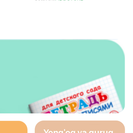
Yong'oq va quruq