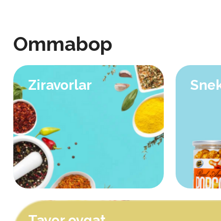
Ommabop
Ziravorlar
Snek
Tayor ovqat