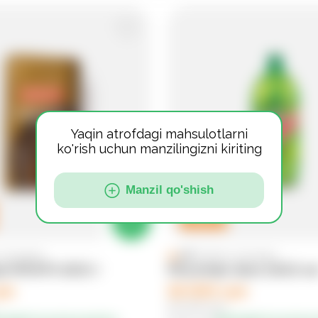
Yaqin atrofdagi mahsulotlarni
ko'rish uchun manzilingizni kiriting
Manzil qo'shish
-
10
%
eytinglar
)
4.9
(
12358
reytinglar
)
я MAKFA 800 г
Mountain dew 1500 м
ум
18 000 сум
20 000 сум