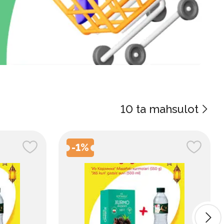
10
ta mahsulot
-
1
%