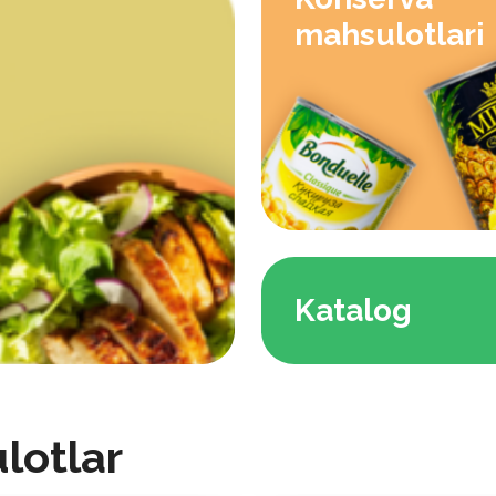
mahsulotlari
Katalog
lotlar