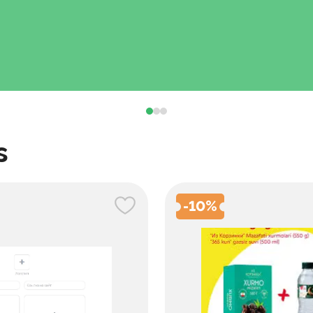
s
-
10
%