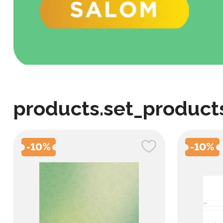
products.set_product
-
10
%
-
10
%