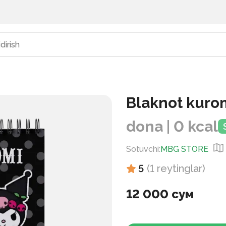
Blaknot kuro
dona | 0 kcal
Sotuvchi
:
MBG STORE
5
(
1
reytinglar
)
12 000 сум