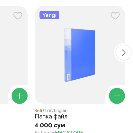
Yangi
5
(
1
reytinglar
)
Папка файл
4 000 сум
Sotuvchi
:
MBG STORE