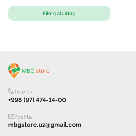
Fikr qoldiring
Telefon
+998 (97) 474-14-00
Pochta
mbgstore.uz@gmail.com