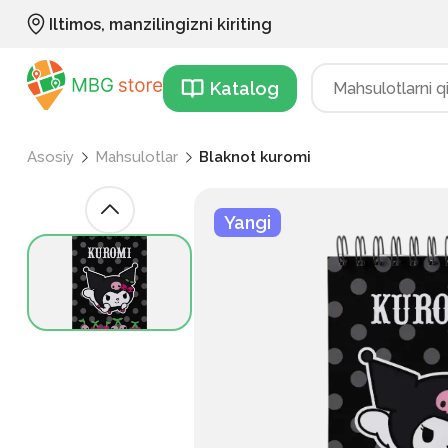
Iltimos, manzilingizni kiriting
Katalog
Asosiy
Mahsulotlar
Blaknot kuromi
Yangi