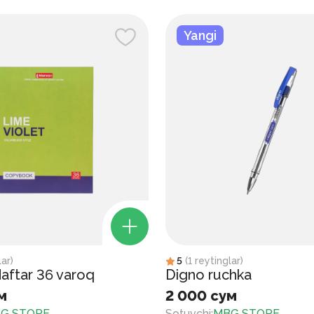
Yangi
lar
)
5
(
1
reytinglar
)
aftar 36 varoq
Digno ruchka
м
2 000 сум
G STORE
Sotuvchi
:
MBG STORE