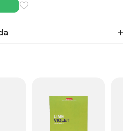
h
da
ynga ega bloknot. Sevimli Kuromi obrazi bilan bezatilgan
eja va eslatmalar uchun qulay va stilish tanlov hisoblanadi.