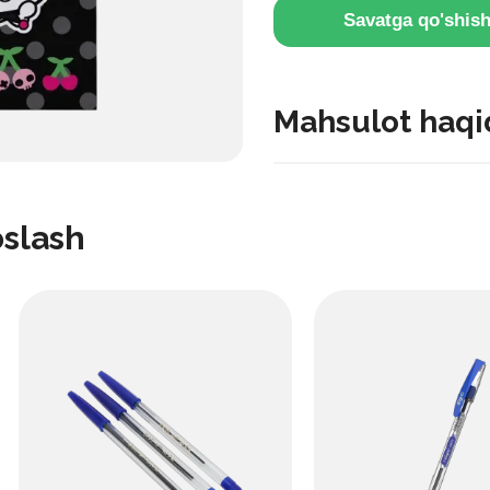
Savatga qo'shis
Mahsulot haqi
Zamonaviy va jozibali diza
bo‘lib, kundalik yozuvlar, r
oslash