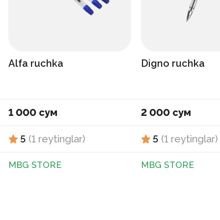
Alfa ruchka
Digno ruchka
1 000 сум
2 000 сум
5
(
1
reytinglar
)
5
(
1
reytinglar
)
MBG STORE
MBG STORE