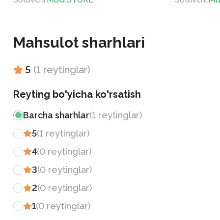
Mahsulot sharhlari
5
(
1
reytinglar
)
Reyting bo'yicha ko'rsatish
Barcha sharhlar
(
1
reytinglar
)
5
(
1
reytinglar
)
4
(
0
reytinglar
)
3
(
0
reytinglar
)
2
(
0
reytinglar
)
1
(
0
reytinglar
)