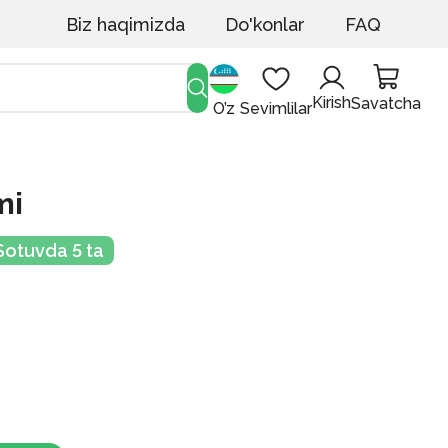
Biz haqimizda
Do'konlar
FAQ
Kirish
Savatcha
O’z
Sevimlilar
mi
Sotuvda 5 ta