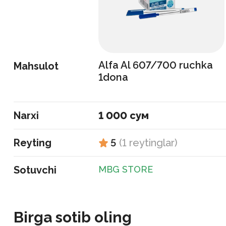
Alfa Al 607/700 ruchka
Mahsulot
1dona
Narxi
1 000 сум
Reyting
5
(
1
reytinglar
)
Sotuvchi
MBG STORE
Birga sotib oling