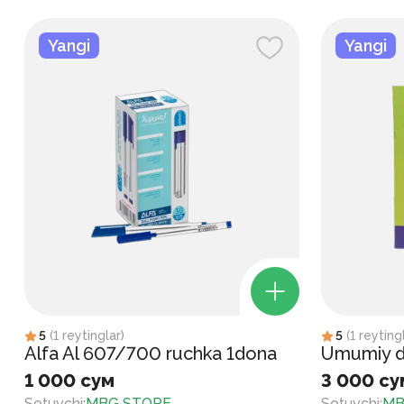
Yangi
Yangi
5
(
1
reytinglar
)
5
(
1
reyting
Alfa Al 607/700 ruchka 1dona
Umumiy d
1 000 сум
3 000 су
Sotuvchi
:
MBG STORE
Sotuvchi
:
MB