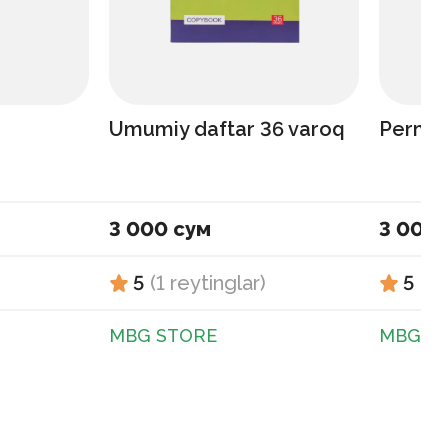
Umumiy daftar 36 varoq
Perma
3 000 сум
3 000 
5
(
1
reytinglar
)
5
(
1
MBG STORE
MBG S