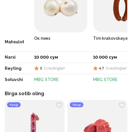
Ок пиез
Tim krakovskaya k
Mahsulot
Narxi
10 000 сум
10 000 сум
Reyting
5
(
1
reytinglar
)
4.7
(
1
reytinglar
)
Sotuvchi
MBG STORE
MBG STORE
Birga sotib oling
Yangi
Yangi