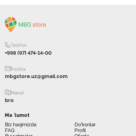
Telefon
+998 (97) 474-14-00
Pochta
mbgstore.uz@gmail.com
Manzil
bro
Ma `lumot
Biz haqimizda
Do'konlar
FAQ
Profil