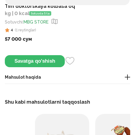
Tim doktorskaya kolbasa oq
kg | 0 kcal
Sotuvda 5 ta
Sotuvchi
:
MBG STORE
4
(
1
reytinglar
)
57 000 сум
Savatga qo'shish
Mahsulot haqida
kolbasa
Shu kabi mahsulotlarni taqqoslash