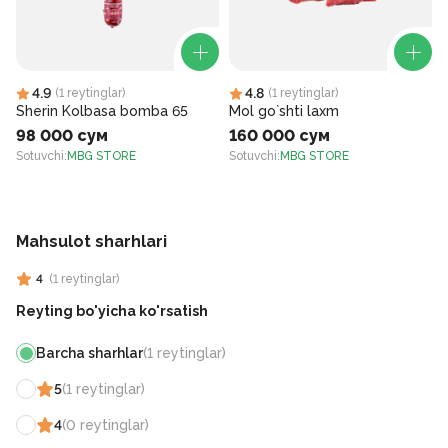
4.9
4.8
(
1
reytinglar
)
(
1
reytinglar
)
Sherin Kolbasa bomba 65
Mol go`shti laxm
98 000 сум
160 000 сум
Sotuvchi
:
MBG STORE
Sotuvchi
:
MBG STORE
S
Mahsulot sharhlari
4
(
1
reytinglar
)
Reyting bo'yicha ko'rsatish
Barcha sharhlar
(
1
reytinglar
)
5
(
1
reytinglar
)
4
(
0
reytinglar
)