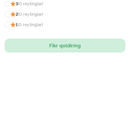
3
(
0
reytinglar
)
2
(
0
reytinglar
)
1
(
0
reytinglar
)
Fikr qoldiring