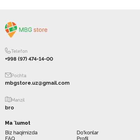
Telefon
+998 (97) 474-14-00
Pochta
mbgstore.uz@gmail.com
Manzil
bro
Ma `lumot
Biz haqimizda
Do'konlar
FAQ
Profil