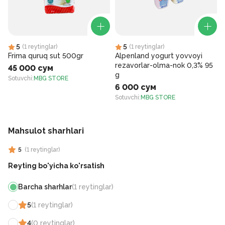
5
5
(
1
reytinglar
)
(
1
reytinglar
)
Frima quruq sut 500gr
Alpenland yogurt yovvoyi
rezavorlar-olma-nok 0,3% 95
45 000 сум
g
Sotuvchi
:
MBG STORE
6 000 сум
S
Sotuvchi
:
MBG STORE
Mahsulot sharhlari
5
(
1
reytinglar
)
Reyting bo'yicha ko'rsatish
Barcha sharhlar
(
1
reytinglar
)
5
(
1
reytinglar
)
4
(
0
reytinglar
)