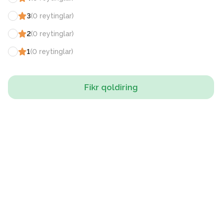
3
(
0
reytinglar
)
2
(
0
reytinglar
)
1
(
0
reytinglar
)
Fikr qoldiring