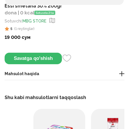
Essi smetana 30% 200gr
dona | 0 kcal
Sotuvda 2 ta
Sotuvchi
:
MBG STORE
5
(
1
reytinglar
)
19 000 сум
Savatga qo'shish
Mahsulot haqida
Aniq qaymoqli ta'mga ega qalin va boy sut mahsuloti. Uning
yuqori yog'li tarkibi zich mustahkamlik va boy lazzat beradi,
Shu kabi mahsulotlarni taqqoslash
bu uni soslar, pishirilgan mahsulotlar va issiq idishlar bilan
xizmat qilish uc