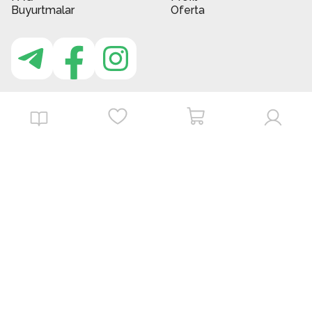
Buyurtmalar
Oferta
MBG do'kon ilovasi
Download on the
Get it on
App Store
Google Play
©
2026
. MBGstore -
Barcha huquqlar himoyalangan.
Powered by : ZERODEV LLC