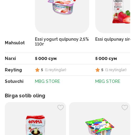
Essi yogurt qulpunoy 2,5%
Essi qulpunay sirok
Mahsulot
110г
Narxi
5 000 сум
5 000 сум
Reyting
5
(
1
reytinglar
)
5
(
1
reytinglar
)
Sotuvchi
MBG STORE
MBG STORE
Birga sotib oling