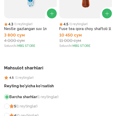
4.3
4.5
(
1
reytinglar
)
(
1
reytinglar
)
Nestle gazlangan suv 1л
Fuse tea qora choy shaftoli 1l
3 800 сум
10 450 сум
4 000 сум
11 000 сум
Sotuvchi
:
MBG STORE
Sotuvchi
:
MBG STORE
S
Mahsulot sharhlari
4.5
(
1
reytinglar
)
Reyting bo'yicha ko'rsatish
Barcha sharhlar
(
1
reytinglar
)
5
(
1
reytinglar
)
4
(
0
reytinglar
)