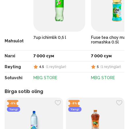
7up ichimlik 0,5 l
Fuse tea choy man
Mahsulot
romashka 0.5l
Narxi
7 000 сум
7 000 сум
Reyting
4.5
(
1
reytinglar
)
5
(
1
reytinglar
)
Sotuvchi
MBG STORE
MBG STORE
Birga sotib oling
-
5
%
-
5
%
Yangi
Yangi