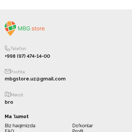
Telefon
+998 (97) 474-14-00
Pochta
mbgstore.uz@gmail.com
Manzil
bro
Ma `lumot
Biz haqimizda
Do'konlar
FAQ
Profil