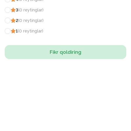
3
(
0
reytinglar
)
2
(
0
reytinglar
)
1
(
0
reytinglar
)
Fikr qoldiring