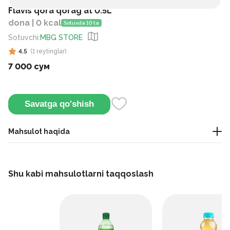
Flavis qora qorag`at 0.5L
dona | 0 kcal
Sotuvda 10 ta
Sotuvchi
:
MBG STORE
4.5
(
1
reytinglar
)
7 000 сум
Savatga qo'shish
Mahsulot haqida
Kunning istalgan vaqtida chanqog'ingizni qondirish uchun
ideal, boy qora smorodina ta'mi bilan tetiklantiruvchi ichimlik.
Shu kabi mahsulotlarni taqqoslash