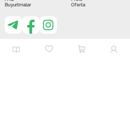
Buyurtmalar
Oferta
MBG do'kon ilovasi
Download on the
Get it on
App Store
Google Play
©
2026
. MBGstore -
Barcha huquqlar himoyalangan.
Powered by : ZERODEV LLC