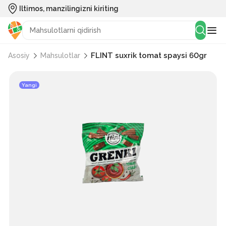
Iltimos, manzilingizni kiriting
FLINT suxrik tomat spaysi 60gr
Asosiy
Mahsulotlar
Yangi