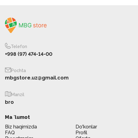
Telefon
+998 (97) 474-14-00
Pochta
mbgstore.uz@gmail.com
Manzil
bro
Ma `lumot
Biz haqimizda
Do'konlar
FAQ
Profil