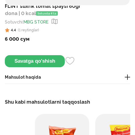
FLINT suxrik tomat spaysi 60gr
dona | 0 kcal
Sotuvda 4 ta
Sotuvchi
:
MBG STORE
4.4
(
1
reytinglar
)
6 000 сум
Savatga qo'shish
Mahsulot haqida
yengil gazak
Shu kabi mahsulotlarni taqqoslash