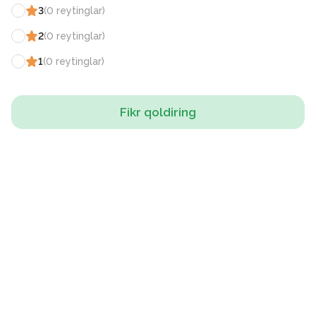
3
(
0
reytinglar
)
2
(
0
reytinglar
)
1
(
0
reytinglar
)
Fikr qoldiring