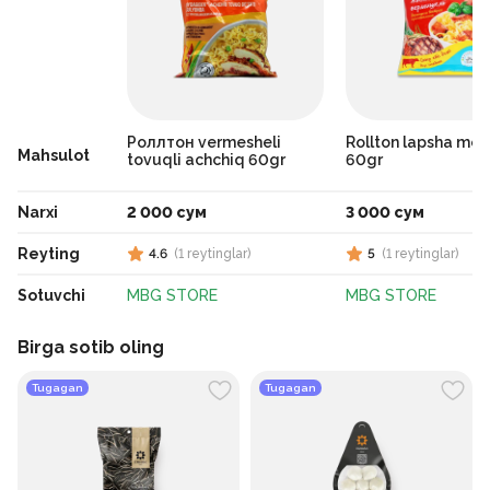
Роллтон vermesheli
Rollton lapsha mol 
Mahsulot
tovuqli achchiq 60gr
60gr
Narxi
2 000 сум
3 000 сум
Reyting
4.6
(
1
reytinglar
)
5
(
1
reytinglar
)
Sotuvchi
MBG STORE
MBG STORE
Birga sotib oling
Tugagan
Tugagan