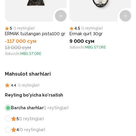
5
4.5
(
1
reytinglar
)
(
1
reytinglar
)
ERMAK tuzlangan pista100 gr
Ermak qurt 30gr
-117 000 сум
9 000 сум
13 000 сум
Sotuvchi
:
MBG STORE
S
Sotuvchi
:
MBG STORE
Mahsulot sharhlari
4.4
(
1
reytinglar
)
Reyting bo'yicha ko'rsatish
Barcha sharhlar
(
1
reytinglar
)
5
(
1
reytinglar
)
4
(
0
reytinglar
)