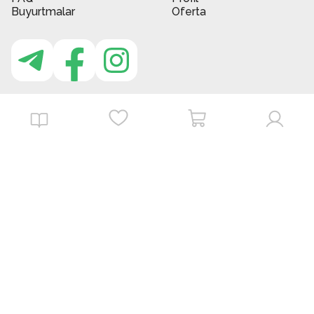
Buyurtmalar
Oferta
MBG do'kon ilovasi
Download on the
Get it on
App Store
Google Play
©
2026
. MBGstore -
Barcha huquqlar himoyalangan.
Powered by : ZERODEV LLC