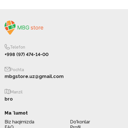
Telefon
+998 (97) 474-14-00
Pochta
mbgstore.uz@gmail.com
Manzil
bro
Ma `lumot
Biz haqimizda
Do'konlar
FAQ
Profil