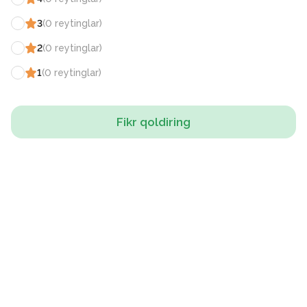
3
(
0
reytinglar
)
2
(
0
reytinglar
)
1
(
0
reytinglar
)
Fikr qoldiring