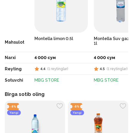
Montella limon 0.5l
Montella Suv gazl
Mahsulot
1l
Narxi
4 000 сум
4 000 сум
Reyting
4.4
(
1
reytinglar
)
4.5
(
1
reytinglar
)
Sotuvchi
MBG STORE
MBG STORE
Birga sotib oling
-
5
%
-
5
%
Yangi
Yangi