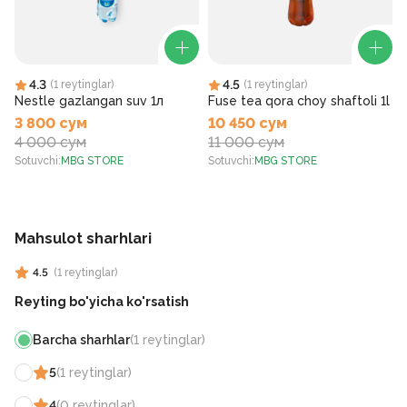
4.3
4.5
(
1
reytinglar
)
(
1
reytinglar
)
Nestle gazlangan suv 1л
Fuse tea qora choy shaftoli 1l
3 800 сум
10 450 сум
4 000 сум
11 000 сум
Sotuvchi
:
MBG STORE
Sotuvchi
:
MBG STORE
S
Mahsulot sharhlari
4.5
(
1
reytinglar
)
Reyting bo'yicha ko'rsatish
Barcha sharhlar
(
1
reytinglar
)
5
(
1
reytinglar
)
4
(
0
reytinglar
)