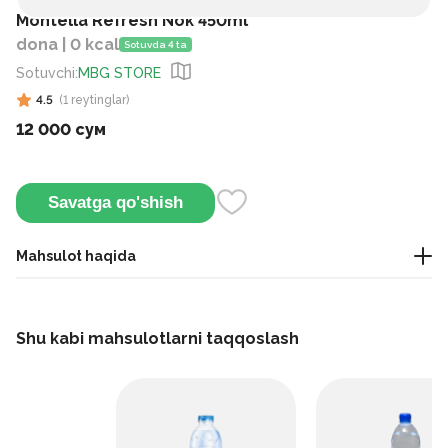
Montella Refresh Nok 450ml
dona | 0 kcal
Sotuvda 4 ta
Sotuvchi
:
MBG STORE
4.5
(
1
reytinglar
)
12 000 сум
Savatga qo'shish
Mahsulot haqida
Montella Refresh nok aromali ichimlik, 450 ml - kundalik
iste'mol uchun tetiklantiruvchi mevali ichimlik.
Shu kabi mahsulotlarni taqqoslash