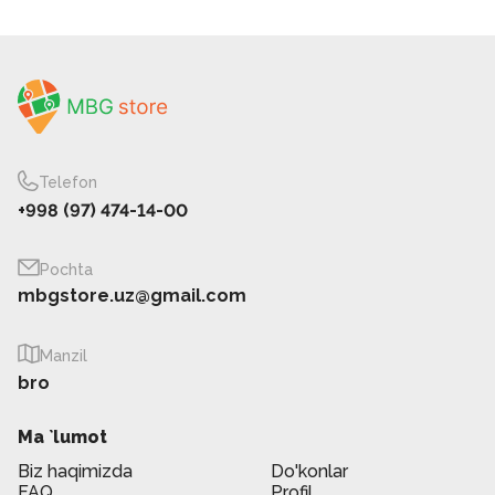
Telefon
+998 (97) 474-14-00
Pochta
mbgstore.uz@gmail.com
Manzil
bro
Ma `lumot
Biz haqimizda
Do'konlar
FAQ
Profil