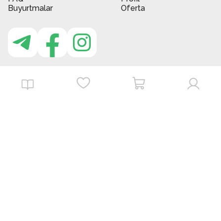
Buyurtmalar
Oferta
MBG do'kon ilovasi
Download on the
Get it on
App Store
Google Play
©
2026
. MBGstore -
Barcha huquqlar himoyalangan.
Powered by : ZERODEV LLC