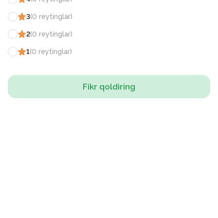
3
(
0
reytinglar
)
2
(
0
reytinglar
)
1
(
0
reytinglar
)
Fikr qoldiring