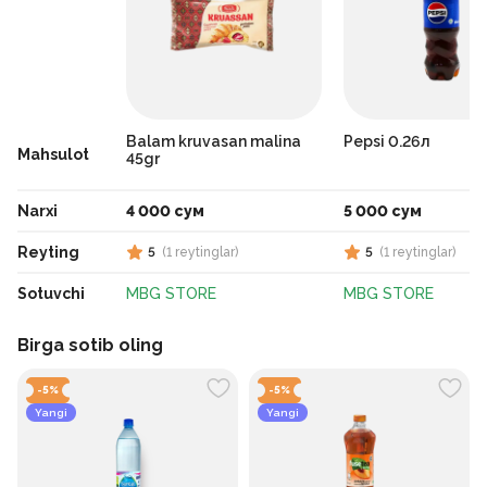
Balam kruvasan malina
Pepsi 0.26л
Mahsulot
45gr
Narxi
4 000 сум
5 000 сум
Reyting
5
(
1
reytinglar
)
5
(
1
reytinglar
)
Sotuvchi
MBG STORE
MBG STORE
Birga sotib oling
-
5
%
-
5
%
Yangi
Yangi