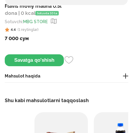
Flavis moviy malina 0.5l
dona | 0 kcal
Sotuvda 10 ta
Sotuvchi
:
MBG STORE
4.4
(
1
reytinglar
)
7 000 сум
Savatga qo'shish
Mahsulot haqida
Flavis ko`k malina ichimligi, 0,5 l - kundalik foydalanish uchun
tetiklantiruvchi rezavor ichimlik.
Shu kabi mahsulotlarni taqqoslash