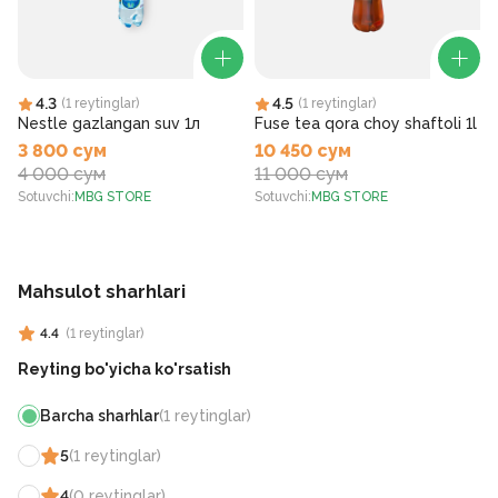
4.3
4.5
(
1
reytinglar
)
(
1
reytinglar
)
Nestle gazlangan suv 1л
Fuse tea qora choy shaftoli 1l
3 800 сум
10 450 сум
4 000 сум
11 000 сум
Sotuvchi
:
MBG STORE
Sotuvchi
:
MBG STORE
S
Mahsulot sharhlari
4.4
(
1
reytinglar
)
Reyting bo'yicha ko'rsatish
Barcha sharhlar
(
1
reytinglar
)
5
(
1
reytinglar
)
4
(
0
reytinglar
)