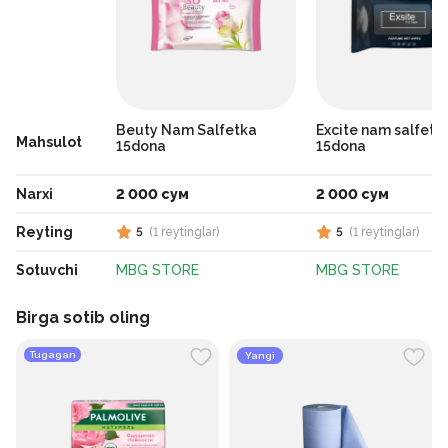
Beuty Nam Salfetka
Excite nam salfetka
Mahsulot
15dona
15dona
Narxi
2 000 сум
2 000 сум
Reyting
5
(
1
reytinglar
)
5
(
1
reytinglar
)
Sotuvchi
MBG STORE
MBG STORE
Birga sotib oling
Tugagan
Yangi