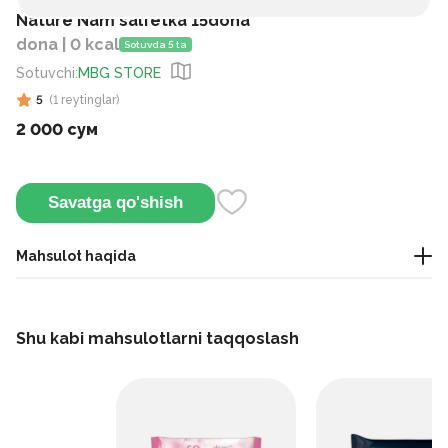
Nature Nam salfetka 15dona
dona | 0 kcal
Sotuvda 5 ta
Sotuvchi
:
MBG STORE
5
(
1
reytinglar
)
2 000 сум
Savatga qo'shish
Mahsulot haqida
Kundalik gigiyena va tez tozalash uchun mo‘ljallangan
universal nam salfetkalar.
Shu kabi mahsulotlarni taqqoslash