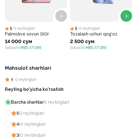
5
5
(
1
reytinglar
)
(
1
reytinglar
)
Palmolive sovun 150г
Tozalash uchun qog‘oz
14 000 сум
2 500 сум
Sotuvchi
:
MBG STORE
Sotuvchi
:
MBG STORE
S
Mahsulot sharhlari
5
(
1
reytinglar
)
Reyting bo'yicha ko'rsatish
Barcha sharhlar
(
1
reytinglar
)
5
(
1
reytinglar
)
4
(
0
reytinglar
)
3
(
0
reytinglar
)