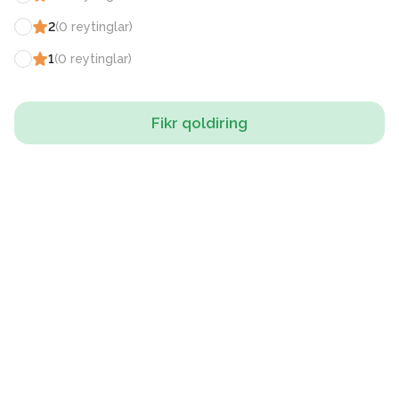
2
(
0
reytinglar
)
1
(
0
reytinglar
)
Fikr qoldiring