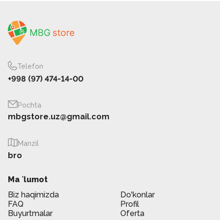
Telefon
+998 (97) 474-14-00
Pochta
mbgstore.uz@gmail.com
Manzil
bro
Ma `lumot
Biz haqimizda
Do'konlar
FAQ
Profil
Buyurtmalar
Oferta