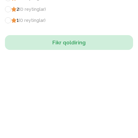
2
(
0
reytinglar
)
1
(
0
reytinglar
)
Fikr qoldiring