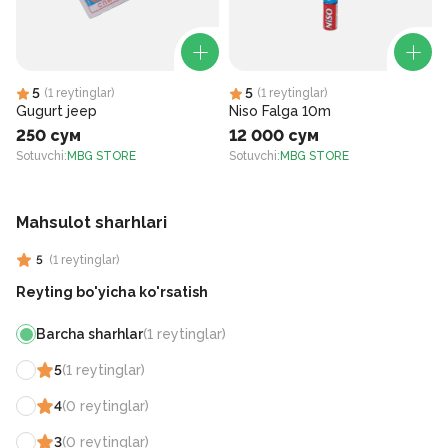
5
5
(
1
reytinglar
)
(
1
reytinglar
)
Gugurt jeep
Niso Falga 10m
250 сум
12 000 сум
Sotuvchi
:
MBG STORE
Sotuvchi
:
MBG STORE
S
Mahsulot sharhlari
5
(
1
reytinglar
)
Reyting bo'yicha ko'rsatish
Barcha sharhlar
(
1
reytinglar
)
5
(
1
reytinglar
)
4
(
0
reytinglar
)
3
(
0
reytinglar
)