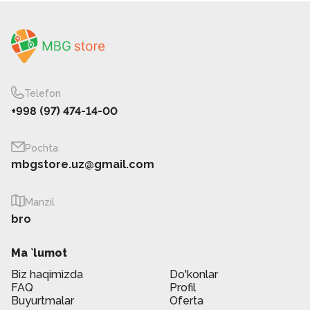
Telefon
+998 (97) 474-14-00
Pochta
mbgstore.uz@gmail.com
Manzil
bro
Ma `lumot
Biz haqimizda
Do'konlar
FAQ
Profil
Buyurtmalar
Oferta