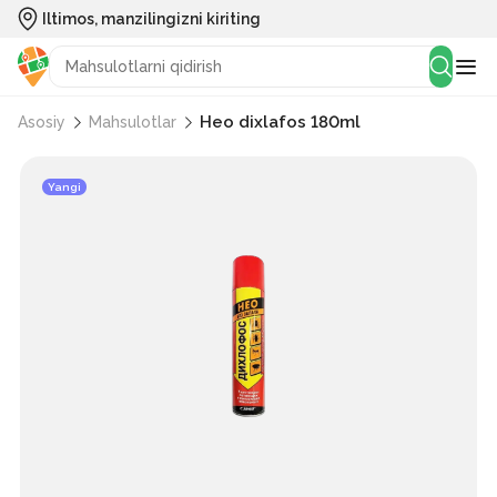
Iltimos, manzilingizni kiriting
Нео dixlafos 180ml
Asosiy
Mahsulotlar
Yangi