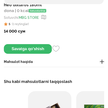
Нео dixlafos 180ml
dona | 0 kcal
Sotuvda 6 ta
Sotuvchi
:
MBG STORE
5
(
1
reytinglar
)
14 000 сум
Savatga qo'shish
Mahsulot haqida
Bu uy va omborxonalarda uchraydigan hasharotlarga qarshi
ishlatiladigan kuchli aerozol insektitsid hisoblanadi.
Shu kabi mahsulotlarni taqqoslash