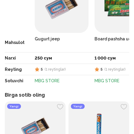
Gugurt jeep
Board pashsha uch
Mahsulot
Narxi
250 сум
1 000 сум
Reyting
5
(
1
reytinglar
)
5
(
1
reytinglar
)
Sotuvchi
MBG STORE
MBG STORE
Birga sotib oling
Yangi
Yangi