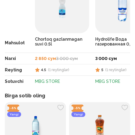
Chortoq gazlanmagan
Hydrolife Вода
Mahsulot
suvi 0.5l
газированная 0,5
Narxi
2 850 сум
3 000 сум
3 000 сум
Reyting
4.5
(
1
reytinglar
)
5
(
1
reytinglar
)
Sotuvchi
MBG STORE
MBG STORE
Birga sotib oling
-
5
%
-
5
%
Yangi
Yangi