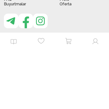
Buyurtmalar
Oferta
MBG do'kon ilovasi
Download on the
Get it on
App Store
Google Play
©
2026
. MBGstore -
Barcha huquqlar himoyalangan.
Powered by : ZERODEV LLC