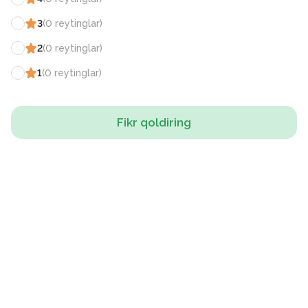
3
(
0
reytinglar
)
2
(
0
reytinglar
)
1
(
0
reytinglar
)
Fikr qoldiring