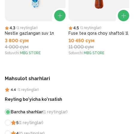
4.3
4.5
(
1
reytinglar
)
(
1
reytinglar
)
Nestle gazlangan suv 1л
Fuse tea qora choy shaftoli 1l
3 800 сум
10 450 сум
4 000 сум
11 000 сум
Sotuvchi
:
MBG STORE
Sotuvchi
:
MBG STORE
S
Mahsulot sharhlari
4.4
(
1
reytinglar
)
Reyting bo'yicha ko'rsatish
Barcha sharhlar
(
1
reytinglar
)
5
(
1
reytinglar
)
4
(
0
reytinglar
)