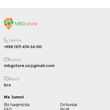
Telefon
+998 (97) 474-14-00
Pochta
mbgstore.uz@gmail.com
Manzil
bro
Ma `lumot
Biz haqimizda
Do'konlar
FAQ
Profil