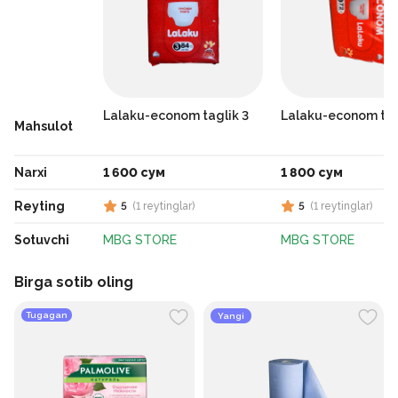
Lalaku-econom taglik 3
Lalaku-econom tag
Mahsulot
Narxi
1 600 сум
1 800 сум
Reyting
5
(
1
reytinglar
)
5
(
1
reytinglar
)
Sotuvchi
MBG STORE
MBG STORE
Birga sotib oling
Tugagan
Yangi