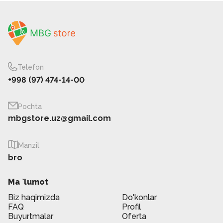
Telefon
+998 (97) 474-14-00
Pochta
mbgstore.uz@gmail.com
Manzil
bro
Ma `lumot
Biz haqimizda
Do'konlar
FAQ
Profil
Buyurtmalar
Oferta