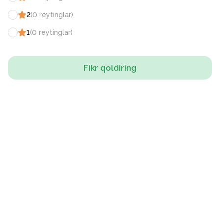
2
(
0
reytinglar
)
1
(
0
reytinglar
)
Fikr qoldiring