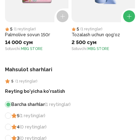
5
5
(
1
reytinglar
)
(
1
reytinglar
)
Palmolive sovun 150г
Tozalash uchun qog‘oz
14 000 сум
2 500 сум
Sotuvchi
:
MBG STORE
Sotuvchi
:
MBG STORE
S
Mahsulot sharhlari
5
(
1
reytinglar
)
Reyting bo'yicha ko'rsatish
Barcha sharhlar
(
1
reytinglar
)
5
(
1
reytinglar
)
4
(
0
reytinglar
)
3
(
0
reytinglar
)