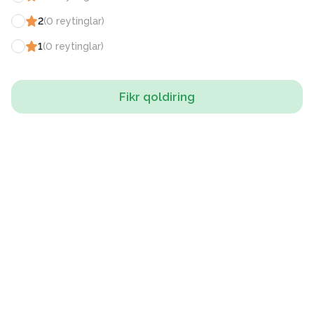
2
(
0
reytinglar
)
1
(
0
reytinglar
)
Fikr qoldiring