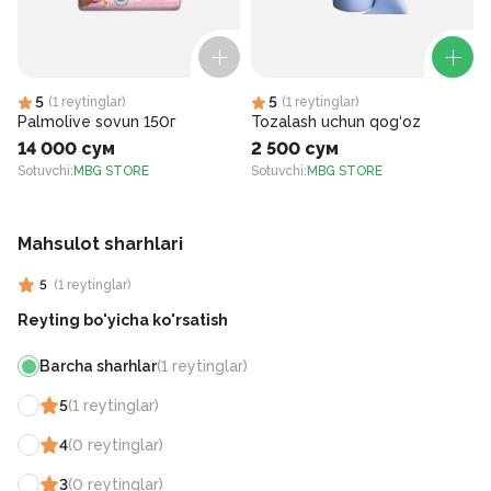
5
5
(
1
reytinglar
)
(
1
reytinglar
)
Palmolive sovun 150г
Tozalash uchun qog‘oz
14 000 сум
2 500 сум
Sotuvchi
:
MBG STORE
Sotuvchi
:
MBG STORE
S
Mahsulot sharhlari
5
(
1
reytinglar
)
Reyting bo'yicha ko'rsatish
Barcha sharhlar
(
1
reytinglar
)
5
(
1
reytinglar
)
4
(
0
reytinglar
)
3
(
0
reytinglar
)