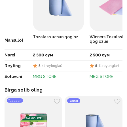
Tozalash uchun qog‘oz
Winners Tozalash
Mahsulot
qog`ozlai
Narxi
2 500 сум
2 500 сум
Reyting
5
(
1
reytinglar
)
5
(
1
reytinglar
)
Sotuvchi
MBG STORE
MBG STORE
Birga sotib oling
Tugagan
Yangi