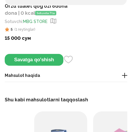
Orzu tualet qog'ozi 6dona
dona | 0 kcal
Sotuvda 7 ta
Sotuvchi
:
MBG STORE
5
(
1
reytinglar
)
15 000 сум
Savatga qo'shish
Mahsulot haqida
туалетная бумага
Shu kabi mahsulotlarni taqqoslash