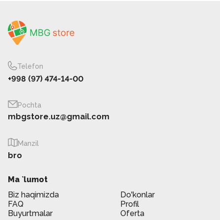
Telefon
+998 (97) 474-14-00
Pochta
mbgstore.uz@gmail.com
Manzil
bro
Ma `lumot
Biz haqimizda
Do'konlar
FAQ
Profil
Buyurtmalar
Oferta