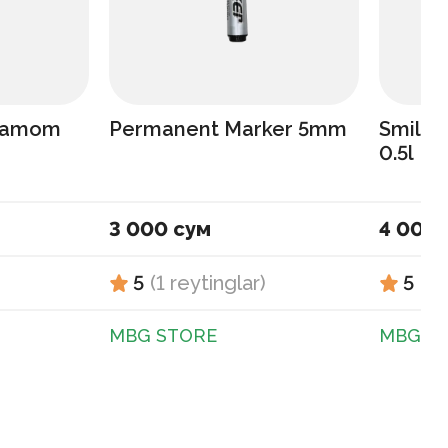
rdamom
Permanent Marker 5mm
Smile 
0.5l
3 000 сум
4 000 
5
(
1
reytinglar
)
5
(
1
MBG STORE
MBG S