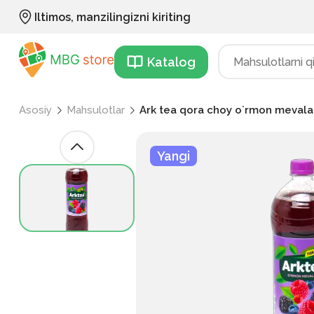
Iltimos, manzilingizni kiriting
Katalog
Asosiy
Mahsulotlar
Ark tea qora choy o`rmon mevalar
Yangi