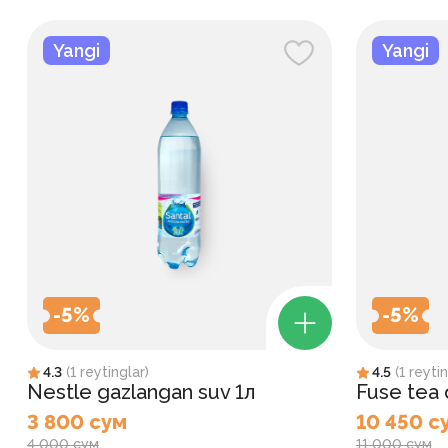
Yangi
Yangi
-
5
%
-
5
%
4.3
(
1
reytinglar
)
4.5
(
1
reytin
Nestle gazlangan suv 1л
Fuse tea q
3 800 сум
10 450 с
4 000 сум
11 000 сум