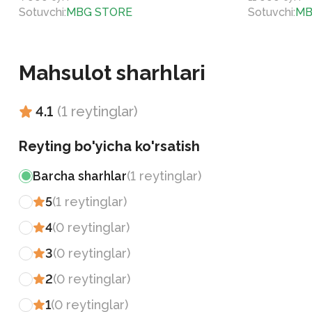
Sotuvchi
:
MBG STORE
Sotuvchi
:
MB
Mahsulot sharhlari
4.1
(
1
reytinglar
)
Reyting bo'yicha ko'rsatish
Barcha sharhlar
(
1
reytinglar
)
5
(
1
reytinglar
)
4
(
0
reytinglar
)
3
(
0
reytinglar
)
2
(
0
reytinglar
)
1
(
0
reytinglar
)