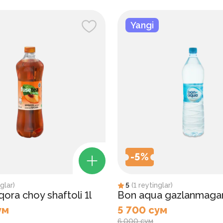
Yangi
-
5
%
glar
)
5
(
1
reytinglar
)
ora choy shaftoli 1l
Bon aqua gazlanmagan
ум
5 700 сум
6 000 сум