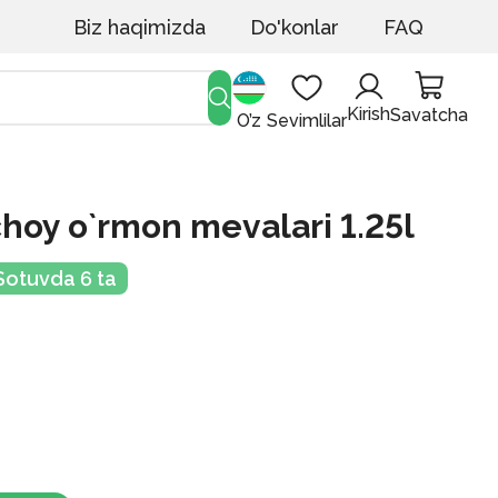
Biz haqimizda
Do'konlar
FAQ
Kirish
Savatcha
O’z
Sevimlilar
choy o`rmon mevalari 1.25l
Sotuvda 6 ta