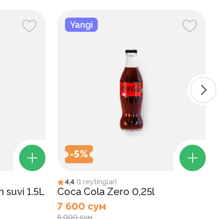
Yangi
-
5
%
4.4
(
1
reytinglar
)
 suvi 1.5L
Coca Cola Zero 0,25l
7 600 сум
8 000 сум