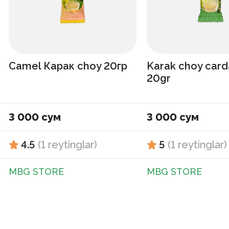
Camel Карак choy 20гр
Karak choy ca
20gr
3 000 сум
3 000 сум
4.5
(
1
reytinglar
)
5
(
1
reytinglar
)
MBG STORE
MBG STORE