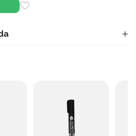
h
da
r bilan qora choy, 1,25 l - boy rezavor ta'mga ega
himlik.