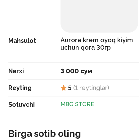
Aurora krem oyoq kiyim
Mahsulot
uchun qora 30гр
Narxi
3 000 сум
Reyting
5
(
1
reytinglar
)
Sotuvchi
MBG STORE
Birga sotib oling