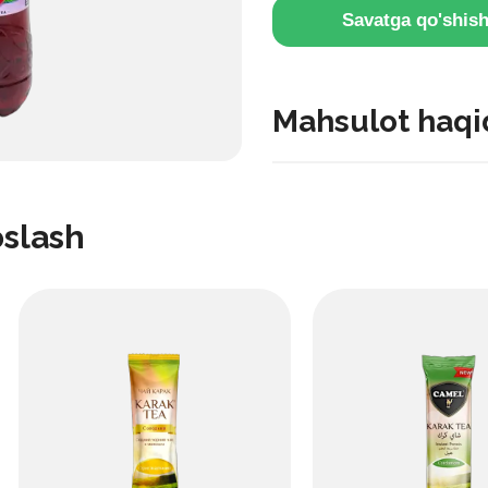
Savatga qo'shis
Mahsulot haqi
Ark Choy yovvoyi rezavorla
aromatik, tetiklantiruvchi ic
oslash