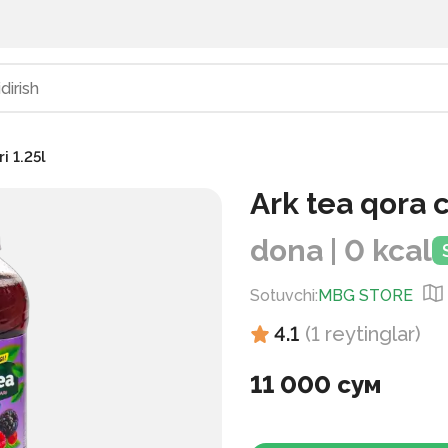
i 1.25l
Ark tea qora 
dona | 0 kcal
Sotuvchi
:
MBG STORE
4.1
(
1
reytinglar
)
11 000 сум