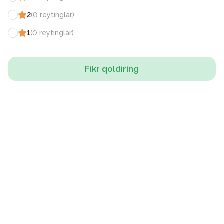
2
(
0
reytinglar
)
1
(
0
reytinglar
)
Fikr qoldiring