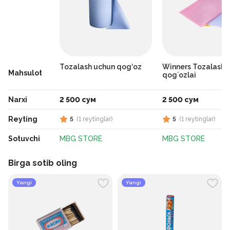
Tozalash uchun qog‘oz
Winners Tozalash
Mahsulot
qog`ozlai
Narxi
2 500 сум
2 500 сум
Reyting
5
(
1
reytinglar
)
5
(
1
reytinglar
)
Sotuvchi
MBG STORE
MBG STORE
Birga sotib oling
Yangi
Yangi