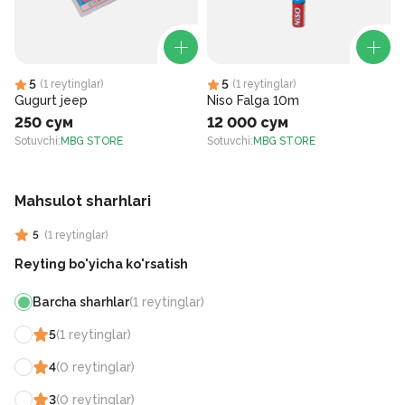
5
5
(
1
reytinglar
)
(
1
reytinglar
)
Gugurt jeep
Niso Falga 10m
250 сум
12 000 сум
Sotuvchi
:
MBG STORE
Sotuvchi
:
MBG STORE
S
Mahsulot sharhlari
5
(
1
reytinglar
)
Reyting bo'yicha ko'rsatish
Barcha sharhlar
(
1
reytinglar
)
5
(
1
reytinglar
)
4
(
0
reytinglar
)
3
(
0
reytinglar
)