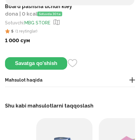
Board pashsha uchun kley
dona | 0 kcal
Sotuvda 30 ta
Sotuvchi
:
MBG STORE
5
(
1
reytinglar
)
1 000 сум
Savatga qo'shish
Mahsulot haqida
Bu uy va savdo joylarida uchuvchi hasharotlarni tutish uchun
ishlatiladigan yopishqoq tuzoq planka yoki lenta hisoblanadi.
Shu kabi mahsulotlarni taqqoslash