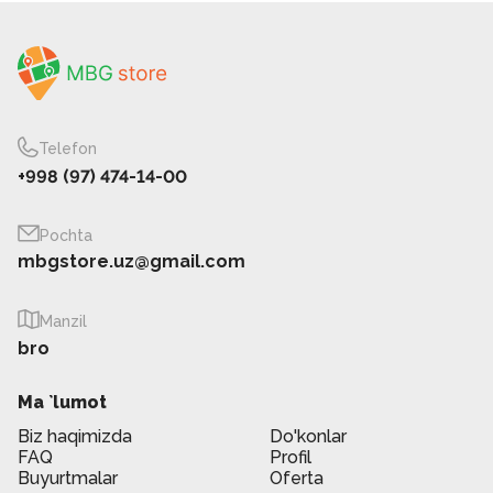
Telefon
+998 (97) 474-14-00
Pochta
mbgstore.uz@gmail.com
Manzil
bro
Ma `lumot
Biz haqimizda
Do'konlar
FAQ
Profil
Buyurtmalar
Oferta